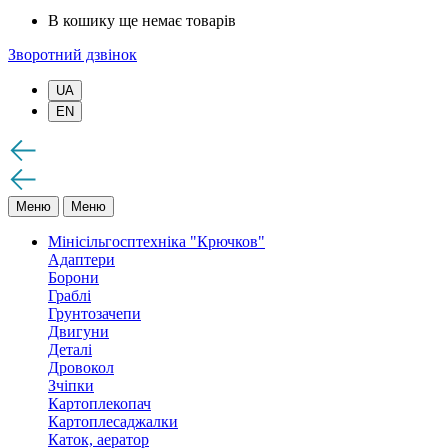
В кошику ще немає товарів
Зворотний дзвінок
UA
EN
Меню
Меню
Мінісільгосптехніка "Крючков"
Адаптери
Борони
Граблі
Грунтозачепи
Двигуни
Деталі
Дровокол
Зчіпки
Картоплекопач
Картоплесаджалки
Каток, аератор