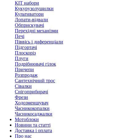
КІТ набори
Кукурузолущилки
Культиватори
Лопати-відвали
Обприскувачі
Перехідні механізми
Печі
Піввісь і диференціали
Підгортачі
Плоскоріз
Плуги
Подрібнювачі гілок
Причепи
Розпродаж
Сантехнічний трос
Сівалки
Снігоприбирачі
Фрези
Ходозменшувач
Часникокопалки
Часникосаджалки
Мотоблоки
Новини та статті
Доставка і оплата
Про нас