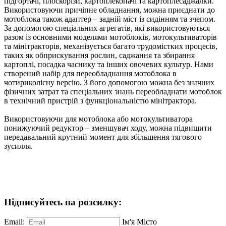
підгортачі, плоскорізи, картоплекопачі та картоплесаджалки.
Використовуючи причіпне обладнання, можна приєднати до
мотоблока також адаптер – задній міст із сидінням та зчепом.
За допомогою спеціальних агрегатів, які використовуються
разом із основними моделями мотоблоків, мотокультиваторів
та мінітракторів, механізується багато трудомістких процесів,
таких як обприскування рослин, саджання та збирання
картоплі, посадка часнику та інших овочевих культур. Нами
створений набір для переобладнання мотоблока в
чотириколісну версію. З його допомогою можна без значних
фізичних затрат та спеціальних знань переобладнати мотоблок
в технічний пристрій з функціональністю мінітрактора.
Використовуючи для мотоблока або мотокультиватора
понижуючий редуктор – зменшувач ходу, можна підвищити
передавальний крутний момент для збільшення тягового
зусилля.
Підписуйтесь на розсилку:
Email:
Ім'я
Місто