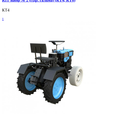
КІТ набір № 2 (гідр. гальма) (КТ4, КТ6)
КТ4
1