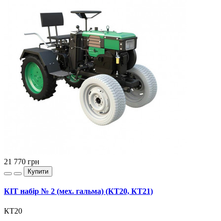
21 770
грн
Купити
КІТ набір № 2 (мех. гальма) (КТ20, КТ21)
КТ20