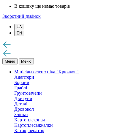
В кошику ще немає товарів
Зворотний дзвінок
UA
EN
Меню
Меню
Мінісільгосптехніка "Крючков"
Адаптери
Борони
Граблі
Грунтозачепи
Двигуни
Деталі
Дровокол
Зчіпки
Картоплекопач
Картоплесаджалки
Каток, аератор