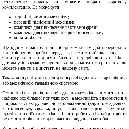
поставлених завдань ви зможете вибрати додаткову
комплектацію. Це може бути:
задній підйомний механізм;
передній підйомний механізм;
комплект для підключення активної фрези;
комплект для підключення роторної косарки;
лопата-відвал.
Ще одним нюансом при виборі комплекту для переробки є
тип кріплення коробки передач до рами мотоблока. Існує два
типи кріплення: під п'ять болтів і під дві шпильки. Більш
детальну інформацію про те, як визначити це кріплення, ви
можете знайти в цій статті на нашому сайті.
Також доступні комплекти для переобладнання з гідравлічною
або механічною гальмівною системою.
Останні кілька років переобладнання мотоблока в мінітрактор
набирає все більшої популярності, а можливість використання
широкого спектру навісного обладнання (картоплесаджалка,
картоплекопач, сівалка, плуг, граблі, плоскорізи, окучники,
причіп, подрібнювач гілок і ін.) робить кіт-набір просто
незамінним рішенням для власника водяного мотоблока.
Купити кіт-набір «Крючков», а також отримати детальну