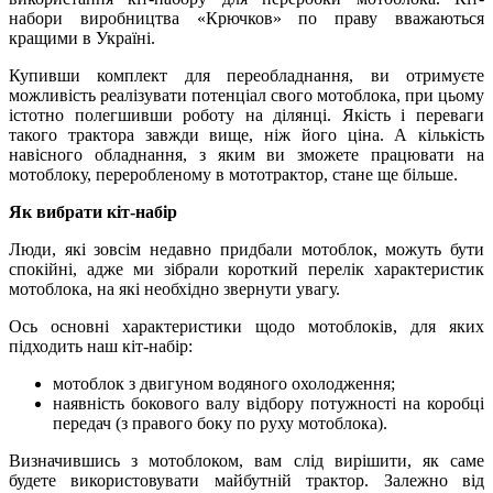
набори виробництва «Крючков» по праву вважаються
кращими в Україні.
Купивши комплект для переобладнання, ви отримуєте
можливість реалізувати потенціал свого мотоблока, при цьому
істотно полегшивши роботу на ділянці. Якість і переваги
такого трактора завжди вище, ніж його ціна. А кількість
навісного обладнання, з яким ви зможете працювати на
мотоблоку, переробленому в мототрактор, стане ще більше.
Як вибрати кіт-набір
Люди, які зовсім недавно придбали мотоблок, можуть бути
спокійні, адже ми зібрали короткий перелік характеристик
мотоблока, на які необхідно звернути увагу.
Ось основні характеристики щодо мотоблоків, для яких
підходить наш кіт-набір:
мотоблок з двигуном водяного охолодження;
наявність бокового валу відбору потужності на коробці
передач (з правого боку по руху мотоблока).
Визначившись з мотоблоком, вам слід вирішити, як саме
будете використовувати майбутній трактор. Залежно від