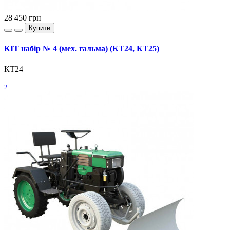
28 450
грн
Купити
КІТ набір № 4 (мех. гальма) (КТ24, КТ25)
КТ24
2