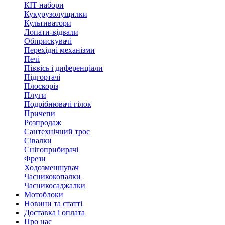
КІТ набори
Кукурузолущилки
Культиватори
Лопати-відвали
Обприскувачі
Перехідні механізми
Печі
Піввісь і диференціали
Підгортачі
Плоскоріз
Плуги
Подрібнювачі гілок
Причепи
Розпродаж
Сантехнічний трос
Сівалки
Снігоприбирачі
Фрези
Ходозменшувач
Часникокопалки
Часникосаджалки
Мотоблоки
Новини та статті
Доставка і оплата
Про нас