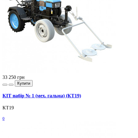
33 250
грн
Купити
КІТ набір № 1 (мех. гальма) (КТ19)
КТ19
0