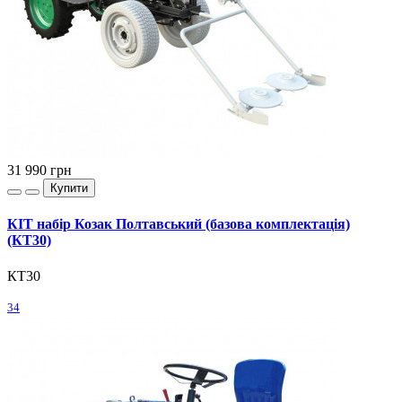
31 990
грн
Купити
КІТ набір Козак Полтавський (базова комплектація)
(КТ30)
КТ30
34