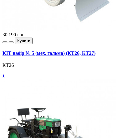
30 190
грн
Купити
КІТ набір № 5 (мех. гальма) (КТ26, КТ27)
КТ26
1