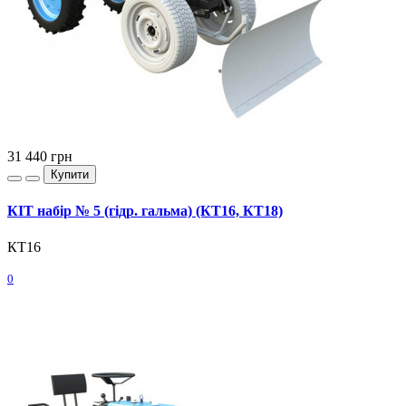
31 440
грн
Купити
КІТ набір № 5 (гідр. гальма) (КТ16, КТ18)
КТ16
0