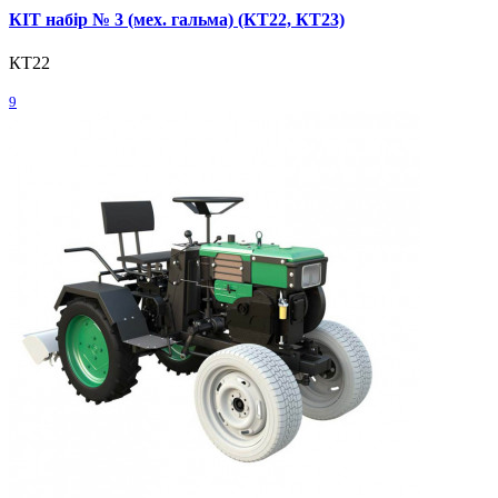
КІТ набір № 3 (мех. гальма) (КТ22, КТ23)
КТ22
9