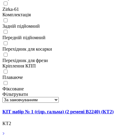
Zirka-61
Комплектація
Задній підйомний
Передній підйомний
Перехідник для косарки
Перехідник для фрези
Кріплення КПП
Плаваюче
Фіксоване
Фільтрувати
КІТ набір № 1 (гідр. гальма) (2 ремені В2240) (КТ2)
КТ2
2