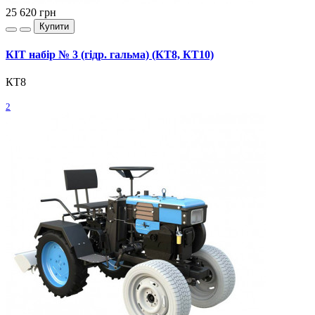
25 620
грн
Купити
КІТ набір № 3 (гідр. гальма) (КТ8, КТ10)
КТ8
2