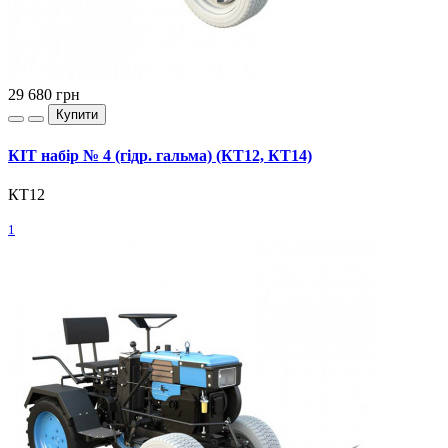
29 680
грн
Купити
КІТ набір № 4 (гідр. гальма) (КТ12, КТ14)
КТ12
1