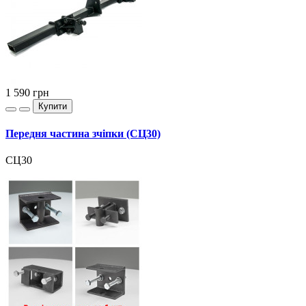
1 590
грн
Купити
Передня частина зчіпки (СЦ30)
СЦ30