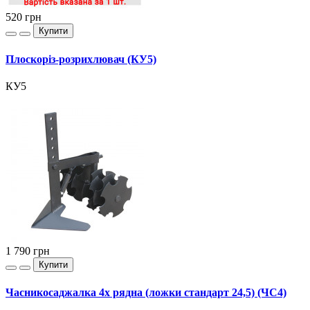
520
грн
Купити
Плоскоріз-розрихлювач (КУ5)
КУ5
1 790
грн
Купити
Часникосаджалка 4х рядна (ложки стандарт 24,5) (ЧС4)