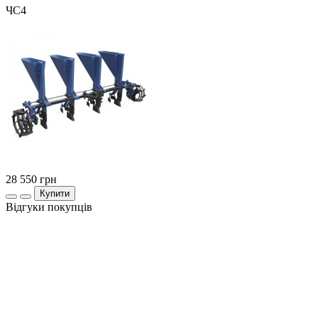
ЧС4
28 550
грн
Купити
Відгуки покупців