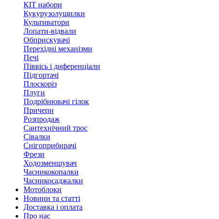
КІТ набори
Кукурузолущилки
Культиватори
Лопати-відвали
Обприскувачі
Перехідні механізми
Печі
Піввісь і диференціали
Підгортачі
Плоскоріз
Плуги
Подрібнювачі гілок
Причепи
Розпродаж
Сантехнічний трос
Сівалки
Снігоприбирачі
Фрези
Ходозменшувач
Часникокопалки
Часникосаджалки
Мотоблоки
Новини та статті
Доставка і оплата
Про нас