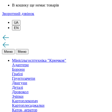
В кошику ще немає товарів
Зворотний дзвінок
UA
EN
Меню
Меню
Мінісільгосптехніка "Крючков"
Адаптери
Борони
Граблі
Грунтозачепи
Двигуни
Деталі
Дровокол
Зчіпки
Картоплекопач
Картоплесаджалки
Каток, аератор