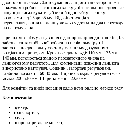
двосторонні ложки. Застосування ланцюга з двосторонніми
ложечками робить часникосаджалку універсальною і дозволяє
покупцю висаджувати зубчики й однозубку часнику
розмірами від 15 до 35 мм. Відеоінструкція з
переналаштування на меншу ложечку доступна для перегляду
на нашому каналі.
Привод механізму дозування від опорно-приводних коліс. Для
забезпечення стабільної роботи на нерівному ґрунті
застосовано двовальну систему механізму дозування з
розділеним приводом. Крок посадки у ряді: 110 мм, 125 мм,
140 мм, регулюється зміною передаточного числа на
ланцюговому редукторі. Для компенсації довжини ланцюга
використано натягувач. Сошник і загортачі регульовані,
глибина посадки – 60-80 мм. Ширина міжрядь регулюється в
межах 200-530 мм. Ширина колії – 2220 мм.
Для розмітки та вирівнювання рядів встановлено маркер ряду.
Комплектація:
бункер;
транспортер;
рама;
опорно-приводне колесо;