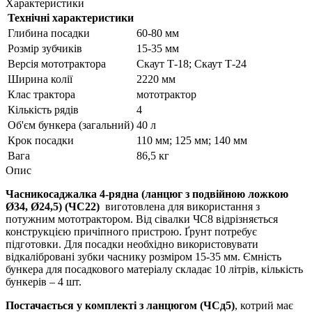
Характеристики
Технічні характеристики
Глибина посадки
60-80 мм
Розмір зубчиків
15-35 мм
Версія мототрактора
Скаут Т-18; Скаут Т-24
Ширина колії
2220 мм
Клас трактора
мототрактор
Кількість рядів
4
Об'єм бункера (загальний)
40 л
Крок посадки
110 мм; 125 мм; 140 мм
Вага
86,5 кг
Опис
Часникосаджалка 4-рядна (ланцюг з подвійною ложкою
Ø34, Ø24,5) (ЧС22)
виготовлена для використання з
потужним мототрактором. Від сівалки ЧС8 відрізняється
конструкцією причіпного пристрою. Ґрунт потребує
підготовки. Для посадки необхідно використовувати
відкалібровані зубки часнику розміром 15-35 мм. Ємність
бункера для посадкового матеріалу складає 10 літрів, кількість
бункерів – 4 шт.
Постачається у комплекті з ланцюгом (ЧСд5)
, котрий має