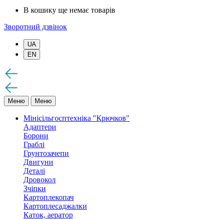
В кошику ще немає товарів
Зворотний дзвінок
UA
EN
Меню
Меню
Мінісільгосптехніка "Крючков"
Адаптери
Борони
Граблі
Грунтозачепи
Двигуни
Деталі
Дровокол
Зчіпки
Картоплекопач
Картоплесаджалки
Каток, аератор