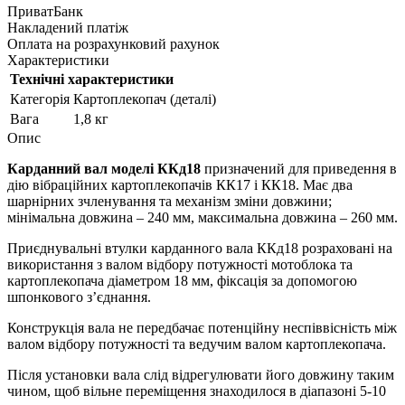
ПриватБанк
Накладений платіж
Оплата на розрахунковий рахунок
Характеристики
Технічні характеристики
Категорія
Картоплекопач (деталі)
Вага
1,8 кг
Опис
Карданний вал моделі ККд18
призначений для приведення в
дію вібраційних картоплекопачів КК17 і КК18. Має два
шарнірних зчленування та механізм зміни довжини;
мінімальна довжина – 240 мм, максимальна довжина – 260 мм.
Приєднувальні втулки карданного вала ККд18 розраховані на
використання з валом відбору потужності мотоблока та
картоплекопача діаметром 18 мм, фіксація за допомогою
шпонкового з’єднання.
Конструкція вала не передбачає потенційну неспіввісність між
валом відбору потужності та ведучим валом картоплекопача.
Після установки вала слід відрегулювати його довжину таким
чином, щоб вільне переміщення знаходилося в діапазоні 5-10