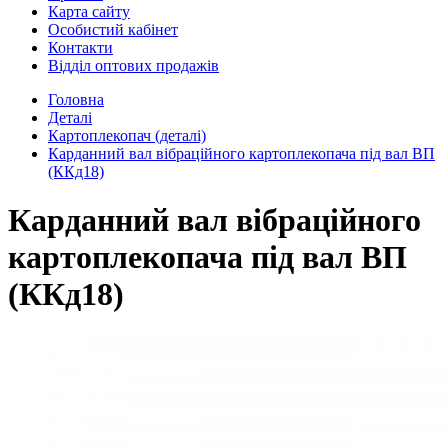
Карта сайту
Особистий кабінет
Контакти
Відділ оптових продажів
Головна
Деталі
Картоплекопач (деталі)
Карданний вал вібраційного картоплекопача під вал ВП
(ККд18)
Карданний вал вібраційного
картоплекопача під вал ВП
(ККд18)