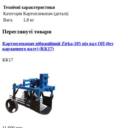
Технічні характеристики
Категорія
Картоплекопач (деталі)
Вага
1,8 кг
Переглянуті товари
Картоплекопач вібраційний Zirka-105 під вал ОП (без
карданного валу) (КК17)
КК17
11 600
грн