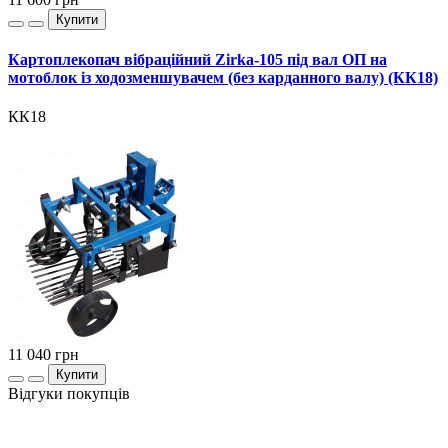
Купити
Картоплекопач вібраційний Zirka-105 під вал ОП на
мотоблок із ходозменшувачем (без карданного валу) (КК18)
КК18
11 040
грн
Купити
Відгуки покупців