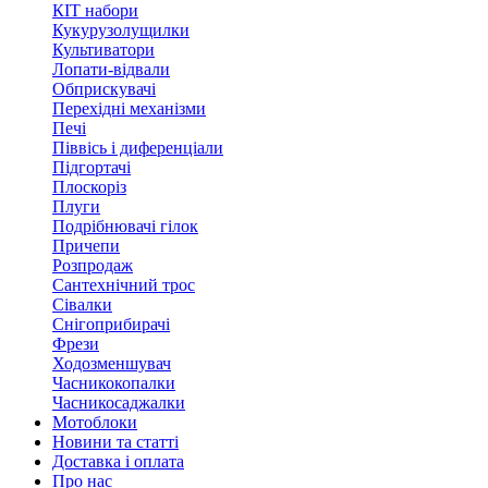
КІТ набори
Кукурузолущилки
Культиватори
Лопати-відвали
Обприскувачі
Перехідні механізми
Печі
Піввісь і диференціали
Підгортачі
Плоскоріз
Плуги
Подрібнювачі гілок
Причепи
Розпродаж
Сантехнічний трос
Сівалки
Снігоприбирачі
Фрези
Ходозменшувач
Часникокопалки
Часникосаджалки
Мотоблоки
Новини та статті
Доставка і оплата
Про нас