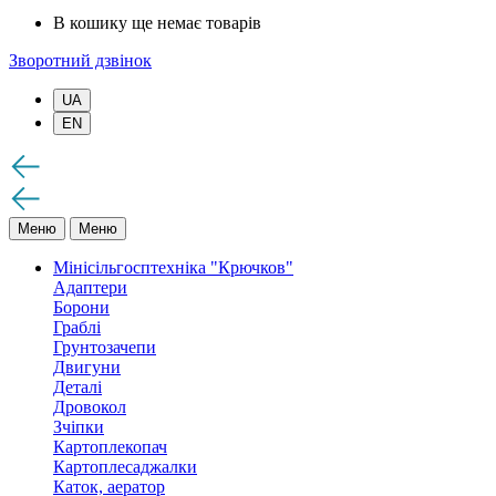
В кошику ще немає товарів
Зворотний дзвінок
UA
EN
Меню
Меню
Мінісільгосптехніка "Крючков"
Адаптери
Борони
Граблі
Грунтозачепи
Двигуни
Деталі
Дровокол
Зчіпки
Картоплекопач
Картоплесаджалки
Каток, аератор