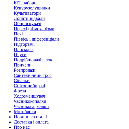
КІТ набори
Кукурузолущилки
Культиватори
Лопати-відвали
Обприскувачі
Перехідні механізми
Печі
Піввісь і диференціали
Підгортачі
Плоскоріз
Плуги
Подрібнювачі гілок
Причепи
Розпродаж
Сантехнічний трос
Сівалки
Снігоприбирачі
Фрези
Ходозменшувач
Часникокопалки
Часникосаджалки
Мотоблоки
Новини та статті
Доставка і оплата
Про нас