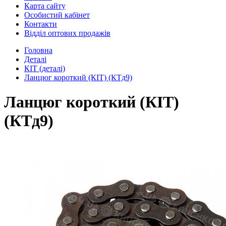
Карта сайту
Особистий кабінет
Контакти
Відділ оптових продажів
Головна
Деталі
КІТ (деталі)
Ланцюг короткий (КІТ) (КТд9)
Ланцюг короткий (КІТ)
(КТд9)