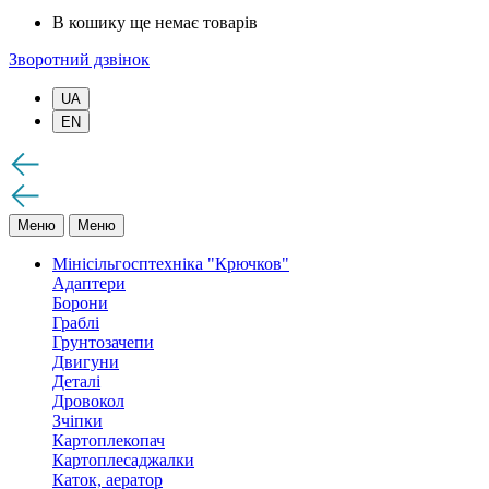
В кошику ще немає товарів
Зворотний дзвінок
UA
EN
Меню
Меню
Мінісільгосптехніка "Крючков"
Адаптери
Борони
Граблі
Грунтозачепи
Двигуни
Деталі
Дровокол
Зчіпки
Картоплекопач
Картоплесаджалки
Каток, аератор