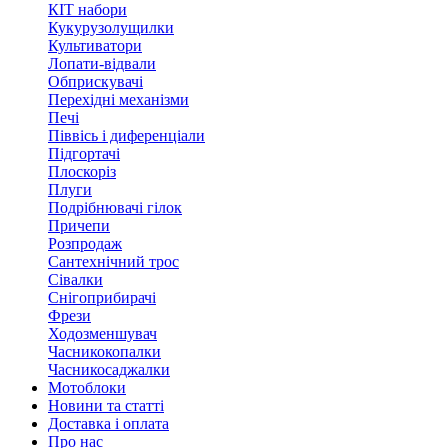
КІТ набори
Кукурузолущилки
Культиватори
Лопати-відвали
Обприскувачі
Перехідні механізми
Печі
Піввісь і диференціали
Підгортачі
Плоскоріз
Плуги
Подрібнювачі гілок
Причепи
Розпродаж
Сантехнічний трос
Сівалки
Снігоприбирачі
Фрези
Ходозменшувач
Часникокопалки
Часникосаджалки
Мотоблоки
Новини та статті
Доставка і оплата
Про нас