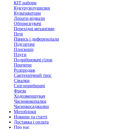
КІТ набори
Кукурузолущилки
Культиватори
Лопати-відвали
Обприскувачі
Перехідні механізми
Печі
Піввісь і диференціали
Підгортачі
Плоскоріз
Плуги
Подрібнювачі гілок
Причепи
Розпродаж
Сантехнічний трос
Сівалки
Снігоприбирачі
Фрези
Ходозменшувач
Часникокопалки
Часникосаджалки
Мотоблоки
Новини та статті
Доставка і оплата
Про нас