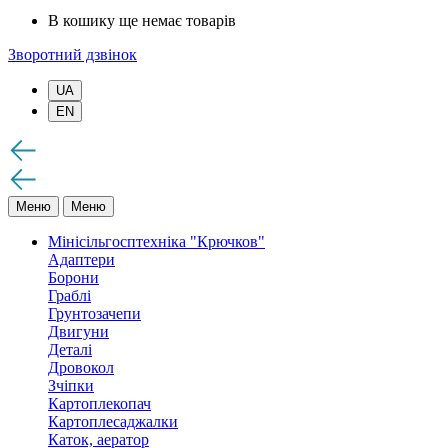
В кошику ще немає товарів
Зворотний дзвінок
UA
EN
Меню
Меню
Мінісільгосптехніка "Крючков"
Адаптери
Борони
Граблі
Грунтозачепи
Двигуни
Деталі
Дровокол
Зчіпки
Картоплекопач
Картоплесаджалки
Каток, аератор