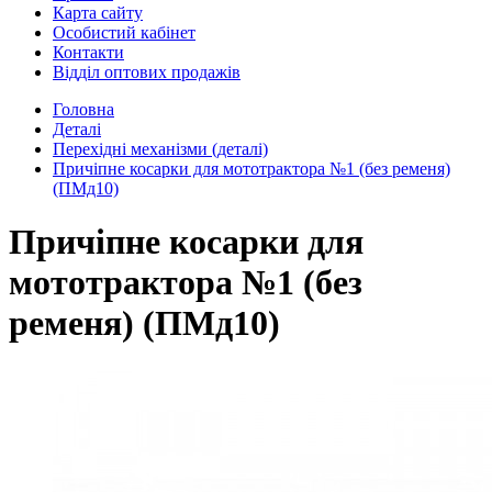
Карта сайту
Особистий кабінет
Контакти
Відділ оптових продажів
Головна
Деталі
Перехідні механізми (деталі)
Причіпне косарки для мототрактора №1 (без ременя)
(ПМд10)
Причіпне косарки для
мототрактора №1 (без
ременя) (ПМд10)