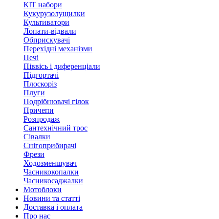
КІТ набори
Кукурузолущилки
Культиватори
Лопати-відвали
Обприскувачі
Перехідні механізми
Печі
Піввісь і диференціали
Підгортачі
Плоскоріз
Плуги
Подрібнювачі гілок
Причепи
Розпродаж
Сантехнічний трос
Сівалки
Снігоприбирачі
Фрези
Ходозменшувач
Часникокопалки
Часникосаджалки
Мотоблоки
Новини та статті
Доставка і оплата
Про нас