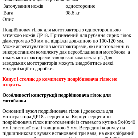
Заточування ножів
одностороннє
Вага
98,6 кг
Опис
Подрібнювач гілок для мототрактора з односторонньою
заточкою ножів ДР18. Призначений для рубання сирих гілок
діаметром до 50 мм на відрізки довжиною по 100-120 мм.
Може агрегатуватися з мототракторами, які виготовленні із
використанням комплекту для переобладнання мотоблока, а
також мототракторами заводської комплектації. Для
заводських мототракторів можуть знадобитись деякі
модернізації та доробки.
Конус і столик до комплекту подрібнювача гілок не
входять.
Особливості конструкції подрібнювача гілок для
мотоблока
Основний вузол подрібнювача гілок і дровокола для
мототрактора ДР18 - серцевина. Корпус серцевини
подрібнювача гілок виготовлений із сталевого кутика 5х40х40
мм і листової сталі товщиною 5 мм. Всередині корпусу на
підшипникових вузлах встановлені три вала, на яких зібраний