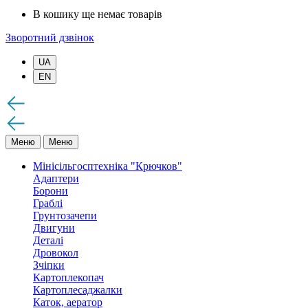
В кошику ще немає товарів
Зворотний дзвінок
UA
EN
Меню
Меню
Мінісільгосптехніка "Крючков"
Адаптери
Борони
Граблі
Грунтозачепи
Двигуни
Деталі
Дровокол
Зчіпки
Картоплекопач
Картоплесаджалки
Каток, аератор