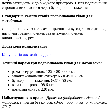
ножів затягують їх до ріжучого пристрою. Після подрібнення
сировина викидається через бункер вивантаження.
Стандартна комплектація подрібнювача гілок для
мотоблока:
Серцевина, рама з колесами, причіпний вузол, знімне дишло,
натягувач ременя, бункер завантаження, бункер
вивантаження, ремінь.
Додаткова комплектація
Конус і стіл для коління дров.
Технічні параметри подрібнювача гілок для мотоблока:
рама з серцевиною: 125 × 80 × 60 см;
завантажувальний бункер: 65 × 45 × 25 см;
бункер вивантаження: Ø27 × 50 см;
вага пристрою – 98,6 кг;
довжина конуса: 220 мм.
Найменування в прайсі:
Дровокол (подрібнювач гілок під
мотоблок з шківом без конуса, одностороння заточка ножів),
ДР17.