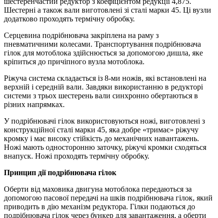
шестеренчастий редуктор з коефіцієнтом редукції 4,875.
Шестерні а також вали виготовлені зі сталі марки 45. Ці вузли
додатково проходять термічну обробку.
Серцевина подрібнювача закріплена на раму з
пневматичними колесами. Транспортування подрібнювача
гілок для мотоблока здійснюється за допомогою дишла, яке
кріпиться до причіпного вузла мотоблока.
Ріжуча система складається із 8-ми ножів, які встановлені на
верхній і середній вали. Завдяки використанню в редукторі
системи з трьох шестерень вали синхронно обертаються в
різних напрямках.
У подрібнювачі гілок використовуються ножі, виготовлені з
конструкційної сталі марки 45, яка добре «тримає» ріжучу
кромку і має високу стійкість до механічних навантажень.
Ножі мають односторонню заточку, ріжучі кромки сходяться
внапуск. Ножі проходять термічну обробку.
Принцип дії подрібнювача гілок
Оберти від маховика двигуна мотоблока передаються за
допомогою пасової передачі на шків подрібнювача гілок, який
приводить в дію механізм редуктора. Гілки подаються до
подрібнювача гілок через бункер для завантаження, а оберти