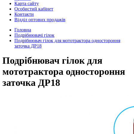
Карта сайту
Особистий кабінет
Контакти
Відділ оптових продажів
Головна
Подрібнювачі гілок
Подрібнювач гілок для мототрактора одностороння
заточка ДР18
Подрібнювач гілок для
мототрактора одностороння
заточка ДР18