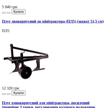
5 940
грн
Купити
Плуг двокорпусний до мінітрактора (ПЛ5) (захват 51,5 см)
ПЛ5
12 320
грн
Купити
Плуг однокорпусний для мінітрактора, посилений
(причіпне 3 точки, регулювання кутового положення,