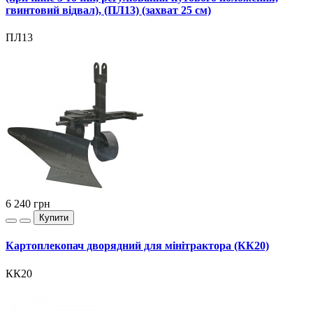
гвинтовий відвал), (ПЛ13) (захват 25 см)
ПЛ13
6 240
грн
Купити
Картоплекопач дворядний для мінітрактора (КК20)
КК20