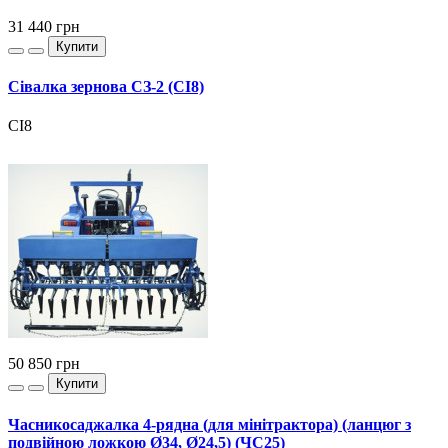
31 440
грн
Купити
Сівалка зернова СЗ-2 (СІ8)
СІ8
50 850
грн
Купити
Часникосаджалка 4-рядна (для мінітрактора) (ланцюг з
подвійною ложкою Ø34, Ø24,5) (ЧС25)