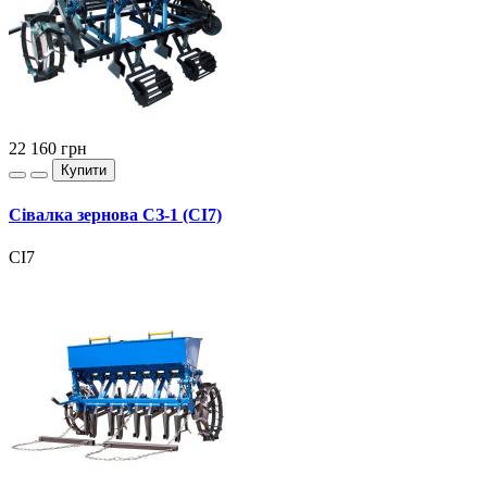
22 160
грн
Купити
Сівалка зернова СЗ-1 (СІ7)
СІ7