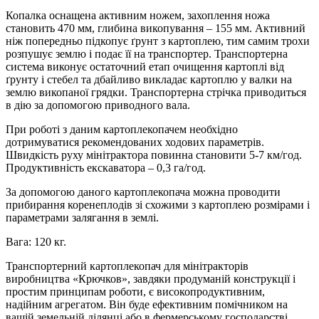
Копалка оснащена активним ножем, захоплення ножа
становить 470 мм, глибина викопування – 155 мм. Активний
ніж попередньо підкопує ґрунт з картоплею, тим самим трохи
розпушує землю і подає її на транспортер. Транспортерна
система виконує остаточний етап очищення картоплі від
ґрунту і стебел та дбайливо викладає картоплю у валки на
землю викопаної грядки. Транспортерна стрічка приводиться
в дію за допомогою приводного вала.
При роботі з даним картоплекопачем необхідно
дотримуватися рекомендованих ходових параметрів.
Швидкість руху мінітрактора повинна становити 5-7 км/год.
Продуктивність екскаватора – 0,3 га/год.
За допомогою даного картоплекопача можна проводити
прибирання коренеплодів зі схожими з картоплею розмірами і
параметрами залягання в землі.
Вага: 120 кг.
Транспортерний картоплекопач для мінітракторів
виробництва «Крючков», завдяки продуманій конструкції і
простим принципам роботи, є високопродуктивним,
надійним агрегатом. Він буде ефективним помічником на
вашій земельній ділянці або в фермерському господарстві.