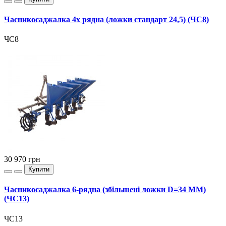
Часникосаджалка 4х рядна (ложки стандарт 24,5) (ЧС8)
ЧС8
30 970
грн
Купити
Часникосаджалка 6-рядна (збільшені ложки D=34 MM)
(ЧС13)
ЧС13