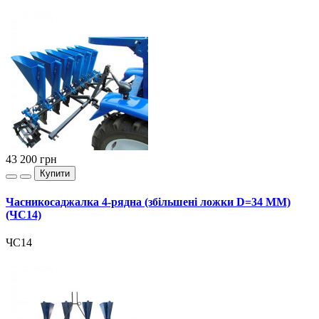
43 200
грн
Купити
Часникосаджалка 4-рядна (збільшені ложки D=34 MM)
(ЧС14)
ЧС14