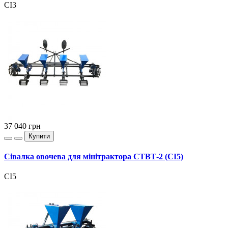
СІ3
37 040
грн
Купити
Сівалка овочева для мінітрактора СТВТ-2 (СІ5)
СІ5