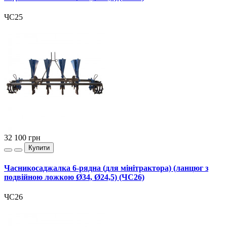
ЧС25
32 100
грн
Купити
Часникосаджалка 6-рядна (для мінітрактора) (ланцюг з
подвійною ложкою Ø34, Ø24,5) (ЧС26)
ЧС26