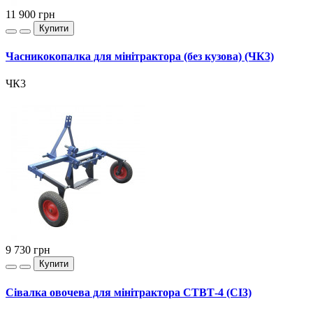
11 900
грн
Купити
Часникокопалка для мінітрактора (без кузова) (ЧК3)
ЧК3
9 730
грн
Купити
Сівалка овочева для мінітрактора СТВТ-4 (CI3)