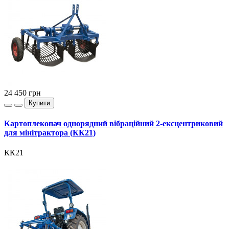
24 450
грн
Купити
Картоплекопач однорядний вібраційний 2-ексцентриковий
для мінітрактора (КК21)
КК21