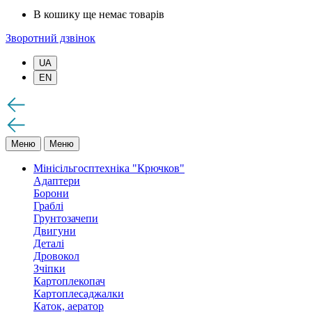
В кошику ще немає товарів
Зворотний дзвінок
UA
EN
Меню
Меню
Мінісільгосптехніка "Крючков"
Адаптери
Борони
Граблі
Грунтозачепи
Двигуни
Деталі
Дровокол
Зчіпки
Картоплекопач
Картоплесаджалки
Каток, аератор