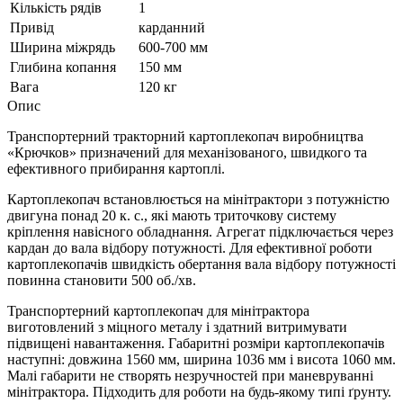
Кількість рядів
1
Привід
карданний
Ширина міжрядь
600-700 мм
Глибина копання
150 мм
Вага
120 кг
Опис
Транспортерний тракторний картоплекопач виробництва
«Крючков» призначений для механізованого, швидкого та
ефективного прибирання картоплі.
Картоплекопач встановлюється на мінітрактори з потужністю
двигуна понад 20 к. с., які мають триточкову систему
кріплення навісного обладнання. Агрегат підключається через
кардан до вала відбору потужності. Для ефективної роботи
картоплекопачів швидкість обертання вала відбору потужності
повинна становити 500 об./хв.
Транспортерний картоплекопач для мінітрактора
виготовлений ​​з міцного металу і здатний витримувати
підвищені навантаження. Габаритні розміри картоплекопачів
наступні: довжина 1560 мм, ширина 1036 мм і висота 1060 мм.
Малі габарити не створять незручностей при маневруванні
мінітрактора. Підходить для роботи на будь-якому типі ґрунту.