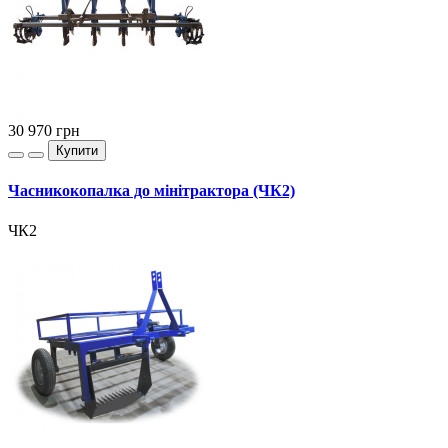
30 970
грн
Купити
Часникокопалка до мінітрактора (ЧК2)
ЧК2