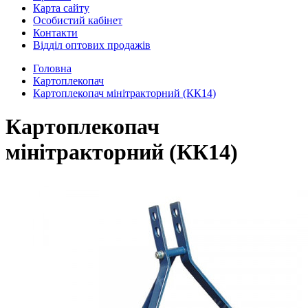
Карта сайту
Особистий кабінет
Контакти
Відділ оптових продажів
Головна
Картоплекопач
Картоплекопач мінітракторний (КК14)
Картоплекопач
мінітракторний (КК14)