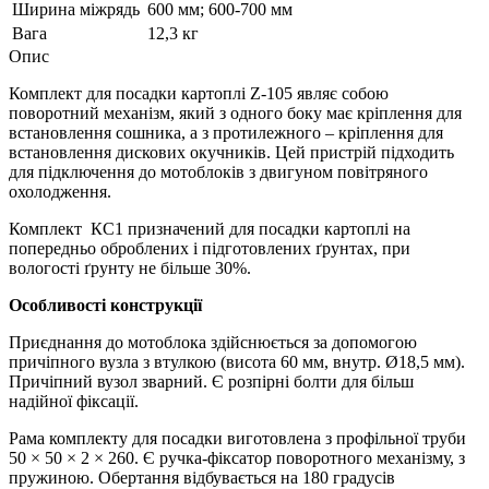
Ширина міжрядь
600 мм; 600-700 мм
Вага
12,3 кг
Опис
Комплект для посадки картоплі Z-105 являє собою
поворотний механізм, який з одного боку має кріплення для
встановлення сошника, а з протилежного – кріплення для
встановлення дискових окучників. Цей пристрій підходить
для підключення до мотоблоків з двигуном повітряного
охолодження.
Комплект КС1 призначений для посадки картоплі на
попередньо оброблених і підготовлених ґрунтах, при
вологості ґрунту не більше 30%.
Особливості конструкції
Приєднання до мотоблока здійснюється за допомогою
причіпного вузла з втулкою (висота 60 мм, внутр. Ø18,5 мм).
Причіпний вузол зварний. Є розпірні болти для більш
надійної фіксації.
Рама комплекту для посадки виготовлена ​​з профільної труби
50 × 50 × 2 × 260. Є ручка-фіксатор поворотного механізму, з
пружиною. Обертання відбувається на 180 градусів