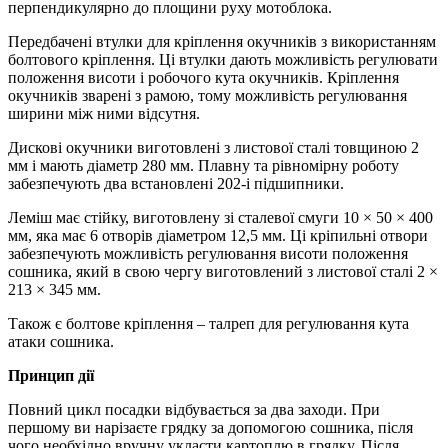
перпендикулярно до площини руху мотоблока.
Передбачені втулки для кріплення окучників з використанням
болтового кріплення. Ці втулки дають можливість регулювати
положення висоти і робочого кута окучників. Кріплення
окучників зварені з рамою, тому можливість регулювання
ширини між ними відсутня.
Дискові окучники виготовлені з листової сталі товщиною 2
мм і мають діаметр 280 мм. Плавну та рівномірну роботу
забезпечують два встановлені 202-і підшипники.
Леміш має стійку, виготовлену зі сталевої смуги 10 × 50 × 400
мм, яка має 6 отворів діаметром 12,5 мм. Ці кріпильні отвори
забезпечують можливість регулювання висоти положення
сошника, який в свою чергу виготовлений з листової сталі 2 ×
213 × 345 мм.
Також є болтове кріплення – талреп для регулювання кута
атаки сошника.
Принцип дії
Повний цикл посадки відбувається за два заходи. При
першому ви нарізаєте грядку за допомогою сошника, після
чого необхідно вручну укласти картоплю в грядку. Після