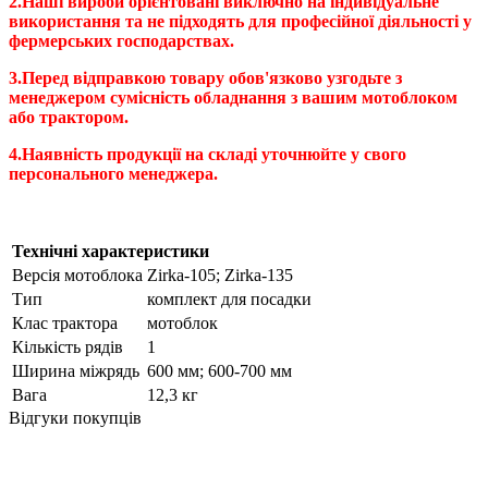
2.Наші вироби орієнтовані виключно на індивідуальне
використання та не підходять для професійної діяльності у
фермерських господарствах.
3.Перед відправкою товару обов'язково узгодьте з
менеджером сумісність обладнання з вашим мотоблоком
або трактором.
4.Наявність продукції на складі уточнюйте у свого
персонального менеджера.
Технічні характеристики
Версія мотоблока
Zirka-105; Zirka-135
Тип
комплект для посадки
Клас трактора
мотоблок
Кількість рядів
1
Ширина міжрядь
600 мм; 600-700 мм
Вага
12,3 кг
Відгуки покупців