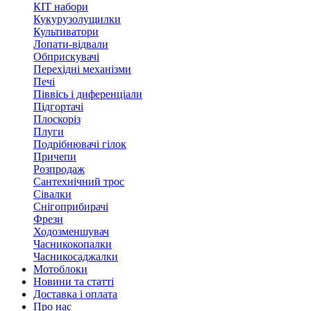
КІТ набори
Кукурузолущилки
Культиватори
Лопати-відвали
Обприскувачі
Перехідні механізми
Печі
Піввісь і диференціали
Підгортачі
Плоскоріз
Плуги
Подрібнювачі гілок
Причепи
Розпродаж
Сантехнічний трос
Сівалки
Снігоприбирачі
Фрези
Ходозменшувач
Часникокопалки
Часникосаджалки
Мотоблоки
Новини та статті
Доставка і оплата
Про нас