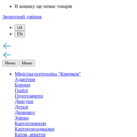
В кошику ще немає товарів
Зворотний дзвінок
UA
EN
Меню
Меню
Мінісільгосптехніка "Крючков"
Адаптери
Борони
Граблі
Грунтозачепи
Двигуни
Деталі
Дровокол
Зчіпки
Картоплекопач
Картоплесаджалки
Каток, аератор