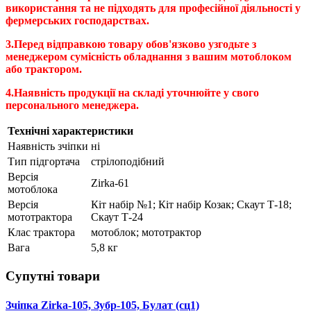
використання та не підходять для професійної діяльності у
фермерських господарствах.
3.Перед відправкою товару обов'язково узгодьте з
менеджером сумісність обладнання з вашим мотоблоком
або трактором.
4.Наявність продукції на складі уточнюйте у свого
персонального менеджера.
Технічні характеристики
Наявність зчіпки
ні
Тип підгортача
стрілоподібний
Версія
Zirka-61
мотоблока
Версія
Кіт набір №1; Кіт набір Козак; Скаут Т-18;
мототрактора
Скаут Т-24
Клас трактора
мотоблок; мототрактор
Вага
5,8 кг
Супутні товари
Зчіпка Zirka-105, Зубр-105, Булат (сц1)