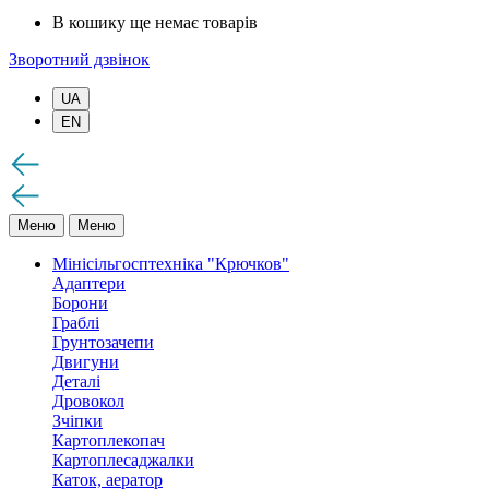
В кошику ще немає товарів
Зворотний дзвінок
UA
EN
Меню
Меню
Мінісільгосптехніка "Крючков"
Адаптери
Борони
Граблі
Грунтозачепи
Двигуни
Деталі
Дровокол
Зчіпки
Картоплекопач
Картоплесаджалки
Каток, аератор