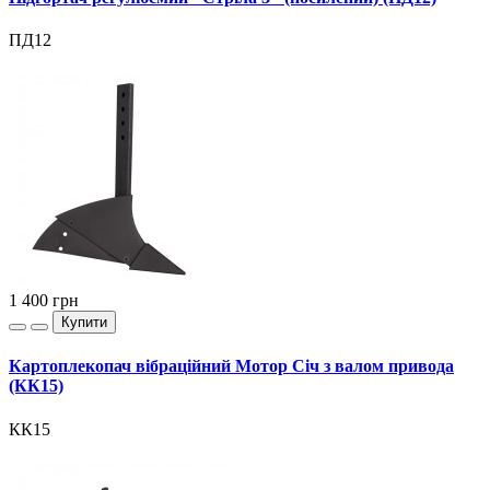
ПД12
1 400
грн
Купити
Картоплекопач вібраційний Мотор Січ з валом привода
(КК15)
КК15