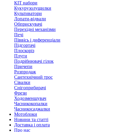
КІТ набори
Кукурузолущилки
Культиватори
Лопати-відвали
Обприскувачі
Перехідні механізми
Печі
Піввісь і диференціали
Підгортачі
Плоскоріз
Плуги
Подрібнювачі гілок
Причепи
Розпродаж
Сантехнічний трос
Сівалки
Снігоприбирачі
Фрези
Ходозменшувач
Часникокопалки
Часникосаджалки
Мотоблоки
Новини та статті
Доставка і оплата
Про нас