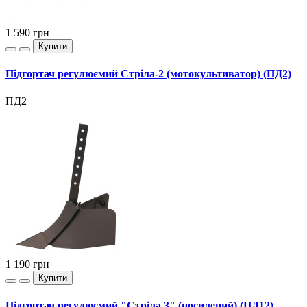
1 590
грн
Купити
Підгортач регулюємий Стріла-2 (мотокультиватор) (ПД2)
ПД2
1 190
грн
Купити
Підгортач регулюємий "Стріла 3" (посилений) (ПД12)