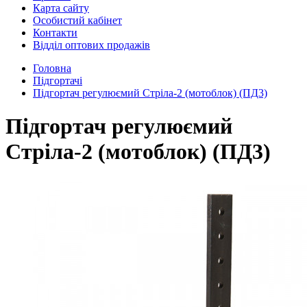
Карта сайту
Особистий кабінет
Контакти
Відділ оптових продажів
Головна
Підгортачі
Підгортач регулюємий Стріла-2 (мотоблок) (ПД3)
Підгортач регулюємий
Стріла-2 (мотоблок) (ПД3)