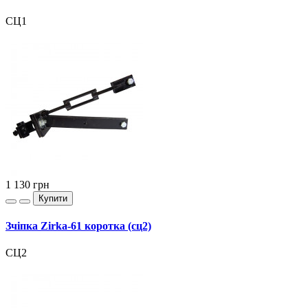
СЦ1
1 130
грн
Купити
Зчіпка Zirka-61 коротка (сц2)
СЦ2