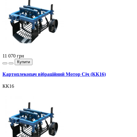
11 070
грн
Купити
Картоплекопач вібраційний Мотор Січ (КК16)
КК16