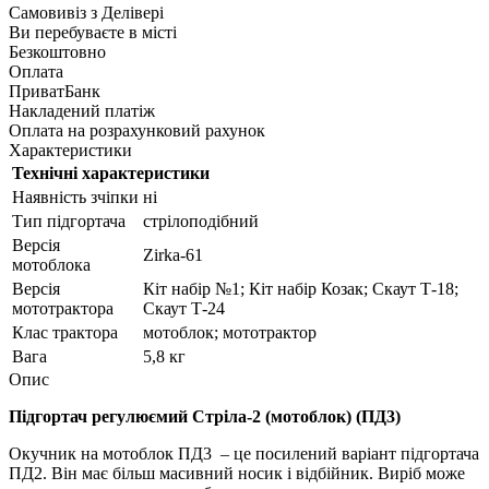
Самовивіз з
Делівері
Ви перебуваєте в місті
Безкоштовно
Оплата
ПриватБанк
Накладений платіж
Оплата на розрахунковий рахунок
Характеристики
Технічні характеристики
Наявність зчіпки
ні
Тип підгортача
стрілоподібний
Версія
Zirka-61
мотоблока
Версія
Кіт набір №1; Кіт набір Козак; Скаут Т-18;
мототрактора
Скаут Т-24
Клас трактора
мотоблок; мототрактор
Вага
5,8 кг
Опис
Підгортач регулюємий Стріла-2 (мотоблок) (ПД3)
Окучник на мотоблок ПД3 – це посилений варіант підгортача
ПД2. Він має більш масивний носик і відбійник. Виріб може