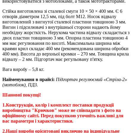
використовуватися з мотоблоками, а також мототракторами.
Стійка виготовлена ​​зі сталевої смуги 10 × 50 × 400 мм. Є 6
отворів діаметром 12,5 мм, під болт М12. Носок відвалу
виготовлений з вигнутої сталевої пластини товщиною 3 мм.
Вигин і підсилювачі з внутрішньої сторони надають йому
необхідну жорсткість. Нерухома частина відвалу складається з
двох пластин товщиною 3 мм. Опорна пластина товщиною 4
мм має регулювання по висоті. Максимальна ширина між
краями крил складає 460 мм (рекомендована ширина обробки
400 мм). Висота до верхньої кромки – 270 мм. Товщина крила
відвалу – 2 мм. Підгортач має регульовану п'ятку.
Вага виробу – 5,8 кг.
Найменування в прайсі
:
Підгортач регулюємий «Стріла-2»
(мотоблок), ПД3.
Шановні покупці!
1.Конструкція, колір і комплект поставки продукції
виробництва "Крючков" може не співпадати з фото на
офіційному сайті. Перед покупкою уточніть важливі для
вас параметри і характеристики.
2.Наші вироби орієнтовані виключно на індивідуальне