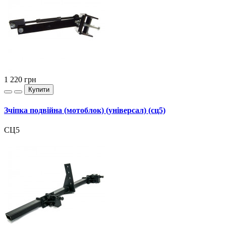
1 220
грн
Купити
Зчіпка подвійна (мотоблок) (універсал) (сц5)
СЦ5