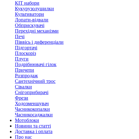
КІТ набори
Кукурузолущилки
Культиватори
Лопати-відвали
Обприскувачі
Перехідні механізми
Печі
Піввісь і диференціали
Підгортачі
Плоскоріз
Плуги
Подрібнювачі гілок
Причепи
Розпродаж
Сантехнічний трос
Сівалки
Снігоприбирачі
Фрези
Ходозменшувач
Часникокопалки
Часникосаджалки
Мотоблоки
Новини та статті
Доставка і оплата
Про нас