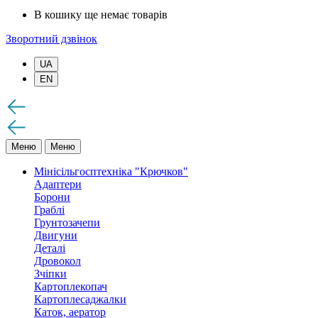
В кошику ще немає товарів
Зворотний дзвінок
UA
EN
Меню
Меню
Мінісільгосптехніка "Крючков"
Адаптери
Борони
Граблі
Грунтозачепи
Двигуни
Деталі
Дровокол
Зчіпки
Картоплекопач
Картоплесаджалки
Каток, аератор