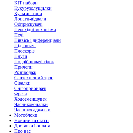
КІТ набори
Кукурузолущилки
Культиватори
Лопати-відвали
Обприскувачі
Перехідні механізми
Печі
Піввісь і диференціали
Підгортачі
Плоскоріз
Плуги
Подрібнювачі гілок
Причепи
Розпродаж
Сантехнічний трос
Сівалки
Снігоприбирачі
Фрези
Ходозменшувач
Часникокопалки
Часникосаджалки
Мотоблоки
Новини та статті
Доставка і оплата
Про нас