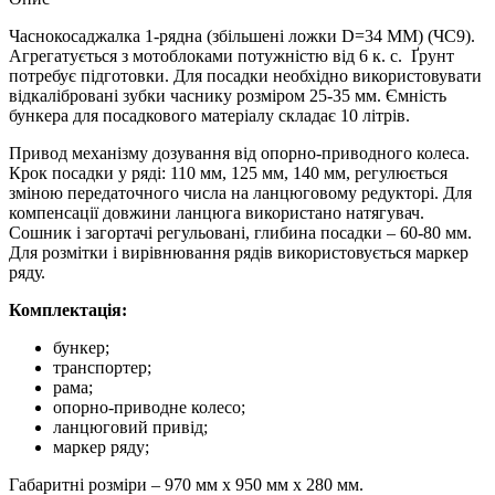
Часнокосаджалка 1-рядна (збільшені ложки D=34 MM) (ЧС9).
Агрегатується з мотоблоками потужністю від 6 к. с. Ґрунт
потребує підготовки. Для посадки необхідно використовувати
відкалібровані зубки часнику розміром 25-35 мм. Ємність
бункера для посадкового матеріалу складає 10 літрів.
Привод механізму дозування від опорно-приводного колеса.
Крок посадки у ряді: 110 мм, 125 мм, 140 мм, регулюється
зміною передаточного числа на ланцюговому редукторі. Для
компенсації довжини ланцюга використано натягувач.
Сошник і загортачі регульовані, глибина посадки – 60-80 мм.
Для розмітки і вирівнювання рядів використовується маркер
ряду.
Комплектація:
бункер;
транспортер;
рама;
опорно-приводне колесо;
ланцюговий привід;
маркер ряду;
Габаритні розміри – 970 мм х 950 мм х 280 мм.