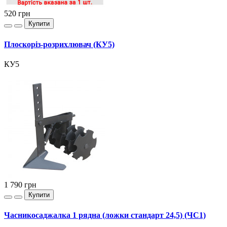
520
грн
Купити
Плоскоріз-розрихлювач (КУ5)
КУ5
1 790
грн
Купити
Часникосаджалка 1 рядна (ложки стандарт 24,5) (ЧС1)