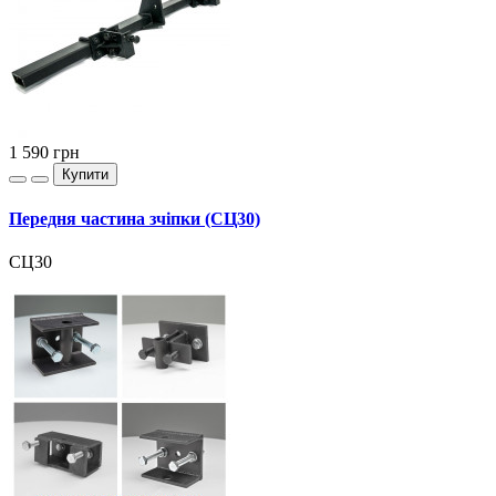
1 590
грн
Купити
Передня частина зчіпки (СЦ30)
СЦ30