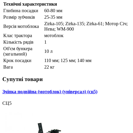
Технічні характеристики
Глибина посадки
60-80 мм
Розмір зубчиків
25-35 мм
Zirka-105; Zirka-135; Zirka-61; Мотор Січ;
Версія мотоблока
Нева; WM-900
Клас трактора
мотоблок
Кількість рядів
1
Об'єм бункера
10 л
(загальний)
Крок посадки
110 мм; 125 мм; 140 мм
Вага
22 кг
Супутні товари
Зчіпка подвійна (мотоблок) (універсал) (сц5)
СЦ5