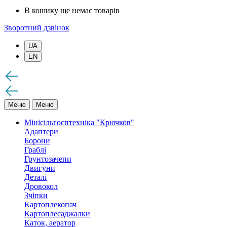
В кошику ще немає товарів
Зворотний дзвінок
UA
EN
Меню
Меню
Мінісільгосптехніка "Крючков"
Адаптери
Борони
Граблі
Грунтозачепи
Двигуни
Деталі
Дровокол
Зчіпки
Картоплекопач
Картоплесаджалки
Каток, аератор