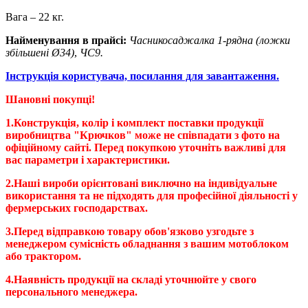
Вага – 22 кг.
Найменування в прайсі:
Часникосаджалка 1-рядна (ложки
збільшені Ø34)
,
ЧС9.
Інструкція користувача, посилання для завантаження.
Шановні покупці!
1.Конструкція, колір і комплект поставки продукції
виробництва "Крючков" може не співпадати з фото на
офіційному сайті. Перед покупкою уточніть важливі для
вас параметри і характеристики.
2.Наші вироби орієнтовані виключно на індивідуальне
використання та не підходять для професійної діяльності у
фермерських господарствах.
3.Перед відправкою товару обов'язково узгодьте з
менеджером сумісність обладнання з вашим мотоблоком
або трактором.
4.Наявність продукції на складі уточнюйте у свого
персонального менеджера.