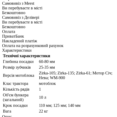
Самовивіз з
Meest
Ви перебуваєте в місті
Безкоштовно
Самовивіз з
Делівері
Ви перебуваєте в місті
Безкоштовно
Оплата
ПриватБанк
Накладений платіж
Оплата на розрахунковий рахунок
Характеристики
Технічні характеристики
Глибина посадки
60-80 мм
Розмір зубчиків
25-35 мм
Zirka-105; Zirka-135; Zirka-61; Мотор Січ;
Версія мотоблока
Нева; WM-900
Клас трактора
мотоблок
Кількість рядів
1
Об'єм бункера
10 л
(загальний)
Крок посадки
110 мм; 125 мм; 140 мм
Вага
22 кг
Опис