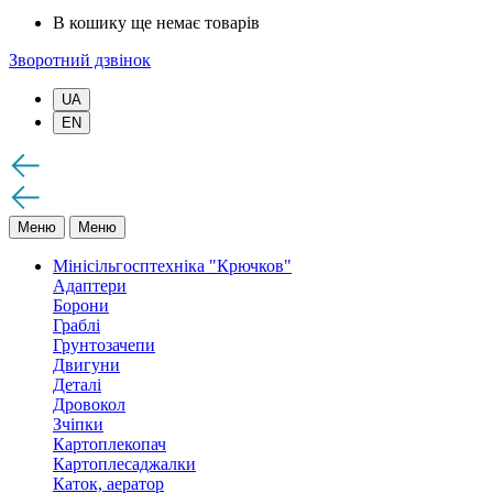
В кошику ще немає товарів
Зворотний дзвінок
UA
EN
Меню
Меню
Мінісільгосптехніка "Крючков"
Адаптери
Борони
Граблі
Грунтозачепи
Двигуни
Деталі
Дровокол
Зчіпки
Картоплекопач
Картоплесаджалки
Каток, аератор