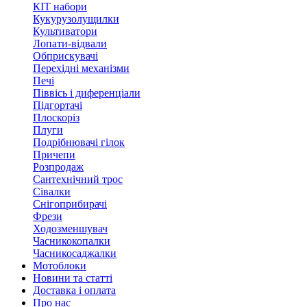
КІТ набори
Кукурузолущилки
Культиватори
Лопати-відвали
Обприскувачі
Перехідні механізми
Печі
Піввісь і диференціали
Підгортачі
Плоскоріз
Плуги
Подрібнювачі гілок
Причепи
Розпродаж
Сантехнічний трос
Сівалки
Снігоприбирачі
Фрези
Ходозменшувач
Часникокопалки
Часникосаджалки
Мотоблоки
Новини та статті
Доставка і оплата
Про нас