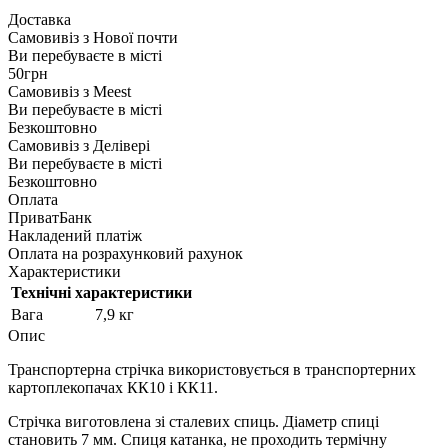
Доставка
Самовивіз з
Нової почти
Ви перебуваєте в місті
50грн
Самовивіз з
Meest
Ви перебуваєте в місті
Безкоштовно
Самовивіз з
Делівері
Ви перебуваєте в місті
Безкоштовно
Оплата
ПриватБанк
Накладений платіж
Оплата на розрахунковий рахунок
Характеристики
Технічні характеристики
Вага
7,9 кг
Опис
Транспортерна стрічка використовується в транспортерних
картоплекопачах КК10 і КК11.
Стрічка виготовлена зі сталевих спиць. Діаметр спиці
становить 7 мм. Спиця катанка, не проходить термічну