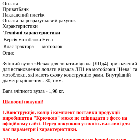
Оплата
ПриватБанк
Накладений платіж
Оплата на розрахунковий рахунок
Характеристики
Технічні характеристики
Версія мотоблока
Нева
Клас трактора
мотоблок
Опис
Зчіпний вузол «Нева» для лопати-відвала (ЛПд4) призначений
для встановлення лопати-відвала ЛП1 на мотоблоки "Нева" та
мотоблоки, які мають схожу конструкцію рами. Внутрішній
діаметр кріплення - 30,5 мм.
Вага зчіпного вузла - 1,98 кг.
Шановні покупці!
1.Конструкція, колір і комплект поставки продукції
виробництва "Крючков" може не співпадати з фото на
офіційному сайті. Перед покупкою уточніть важливі для
вас параметри і характеристики.
2.Наші вироби орієнтовані виключно на індивідуальне