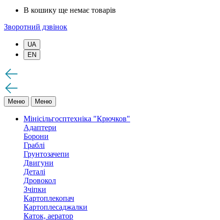
В кошику ще немає товарів
Зворотний дзвінок
UA
EN
Меню
Меню
Мінісільгосптехніка "Крючков"
Адаптери
Борони
Граблі
Грунтозачепи
Двигуни
Деталі
Дровокол
Зчіпки
Картоплекопач
Картоплесаджалки
Каток, аератор