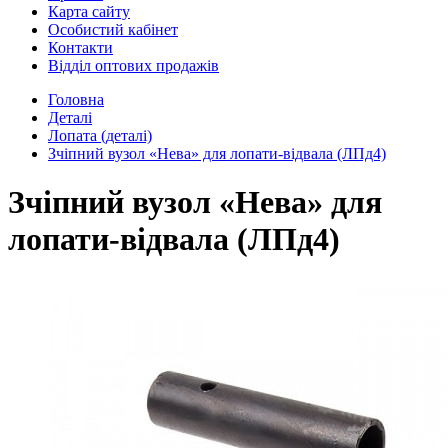
Карта сайту
Особистий кабінет
Контакти
Відділ оптових продажів
Головна
Деталі
Лопата (деталі)
Зчіпний вузол «Нева» для лопати-відвала (ЛПд4)
Зчіпний вузол «Нева» для
лопати-відвала (ЛПд4)