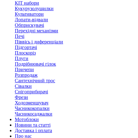
КІТ набори
Кукурузолущилки
Культиватори
Лопати-відвали
Обприскувачі
Перехідні механізми
Печі
Піввісь і диференціали
Підгортачі
Плоскоріз
Плуги
Подрібнювачі гілок
Причепи
Розпродаж
Сантехнічний трос
Сівалки
Снігоприбирачі
Фрези
Ходозменшувач
Часникокопалки
Часникосаджалки
Мотоблоки
Новини та статті
Доставка і оплата
Про нас