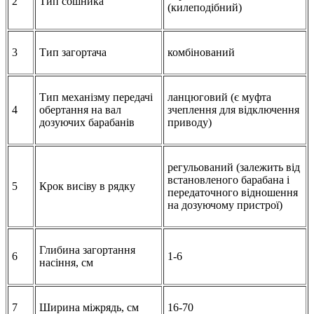
2
Тип сошника
(килеподібний)
3
Тип загортача
комбінований
Тип механізму передачі
ланцюговий (є муфта
4
обертання на вал
зчеплення для відключення
дозуючих барабанів
приводу)
регульований (залежить від
встановленого барабана і
5
Крок висіву в рядку
передаточного відношення
на дозуючому пристрої)
Глибина загортання
6
1-6
насіння, см
7
Ширина міжрядь, см
16-70