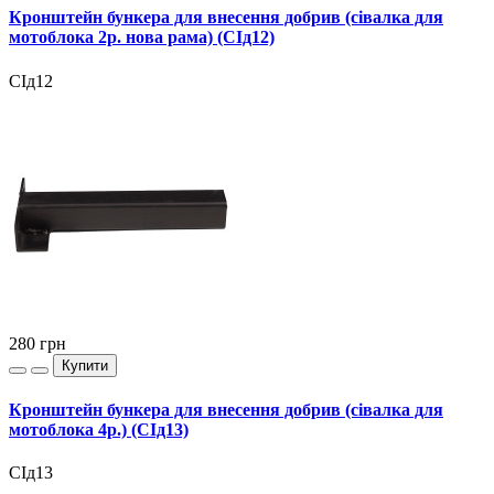
Кронштейн бункера для внесення добрив (сівалка для
мотоблока 2р. нова рама) (СІд12)
СІд12
280
грн
Купити
Кронштейн бункера для внесення добрив (сівалка для
мотоблока 4р.) (СІд13)
СІд13