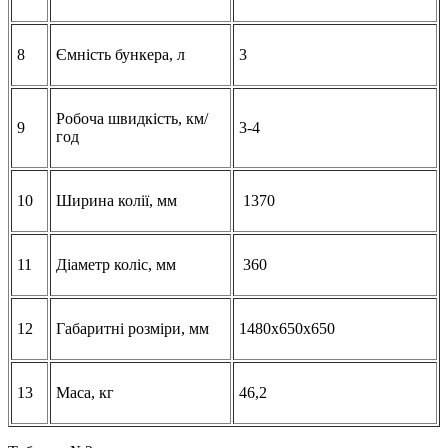
8
Ємність бункера, л
3
Робоча швидкість, км/
9
3-4
год
10
Ширина колії, мм
1370
11
Діаметр коліс, мм
360
12
Габаритні розміри, мм
1480х650х650
13
Маса, кг
46,2