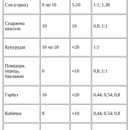
Соя (горох)
8 чи 10
5-10
1:1; 1,38
Спаржева
10
10
0,8; 1:1
квасоля
Кукурудза
16 чи 18
≈20
1:1
Помідори,
перець,
6
≈10
0,8; 1:1
баклажан
Гарбуз
16
≈20
0,44; 0,54; 0,8
Кабачки
8
≈10
0,44; 0,54; 0,8