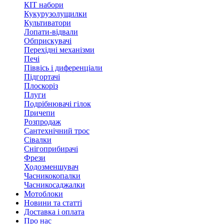
КІТ набори
Кукурузолущилки
Культиватори
Лопати-відвали
Обприскувачі
Перехідні механізми
Печі
Піввісь і диференціали
Підгортачі
Плоскоріз
Плуги
Подрібнювачі гілок
Причепи
Розпродаж
Сантехнічний трос
Сівалки
Снігоприбирачі
Фрези
Ходозменшувач
Часникокопалки
Часникосаджалки
Мотоблоки
Новини та статті
Доставка і оплата
Про нас