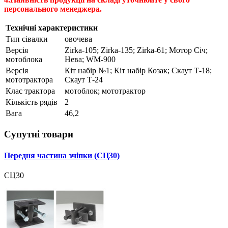
персонального менеджера.
Технічні характеристики
Тип сівалки
овочева
Версія
Zirka-105; Zirka-135; Zirka-61; Мотор Січ;
мотоблока
Нева; WM-900
Версія
Кіт набір №1; Кіт набір Козак; Скаут Т-18;
мототрактора
Скаут Т-24
Клас трактора
мотоблок; мототрактор
Кількість рядів
2
Вага
46,2
Супутні товари
Передня частина зчіпки (СЦ30)
СЦ30