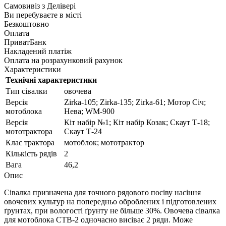
Самовивіз з
Делівері
Ви перебуваєте в місті
Безкоштовно
Оплата
ПриватБанк
Накладений платіж
Оплата на розрахунковий рахунок
Характеристики
Технічні характеристики
Тип сівалки
овочева
Версія
Zirka-105; Zirka-135; Zirka-61; Мотор Січ;
мотоблока
Нева; WM-900
Версія
Кіт набір №1; Кіт набір Козак; Скаут Т-18;
мототрактора
Скаут Т-24
Клас трактора
мотоблок; мототрактор
Кількість рядів
2
Вага
46,2
Опис
Сівалка призначена для точного рядового посіву насіння
овочевих культур на попередньо оброблених і підготовлених
ґрунтах, при вологості ґрунту не більше 30%. Овочева сівалка
для мотоблока СТВ-2 одночасно висіває 2 ряди. Може