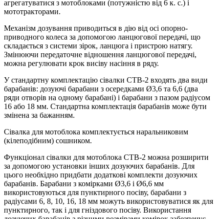
агрегатуватися з мотоблоками (потужністю від 6 к. с.) і
мототракторами.
Механізм дозування приводиться в дію від осі опорно-
приводного колеса за допомогою ланцюгової передачі, що
складається з системи зірок, ланцюга і пристрою натягу.
Змінюючи передаточне відношення ланцюгової передачі,
можна регулювати крок висіву насіння в ряду.
У стандартну комплектацію сівалки СТВ-2 входять два види
барабанів: дозуючі барабани з осередками Ø3,6 та 6,6 (два
ряди отворів на одному барабані) і барабани з пазом радіусом
16 або 18 мм. Стандартна комплектація барабанів може бути
змінена за бажанням.
Сівалка для мотоблока комплектується наральниковим
(кілеподібним) сошником.
Функціонал сівалки для мотоблока СТВ-2 можна розширити
за допомогою установки інших дозуючих барабанів. Для
цього необхідно придбати додаткові комплекти дозуючих
барабанів. Барабани з комірками Ø3,6 і Ø6,6 мм
використовуються для пунктирного посіву, барабани з
радіусами 6, 8, 10, 16, 18 мм можуть використовуватися як для
пунктирного, так і для гніздового посіву. Використання
дозуючих барабанів з різними розмірами комірок забезпечує