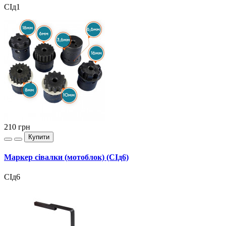
СІд1
210
грн
Купити
Маркер сівалки (мотоблок) (СІд6)
СІд6