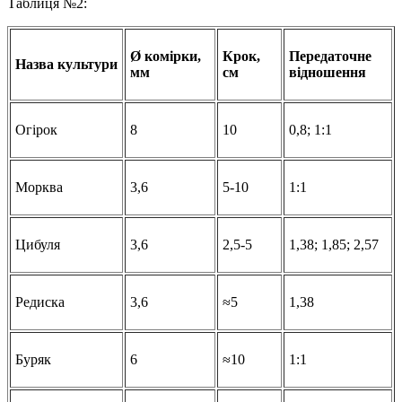
Таблиця №2:
Ø комірки,
Крок,
Передаточне
Назва культури
мм
см
відношення
Огірок
8
10
0,8; 1:1
Морква
3,6
5-10
1:1
Цибуля
3,6
2,5-5
1,38; 1,85; 2,57
Редиска
3,6
≈5
1,38
Буряк
6
≈10
1:1