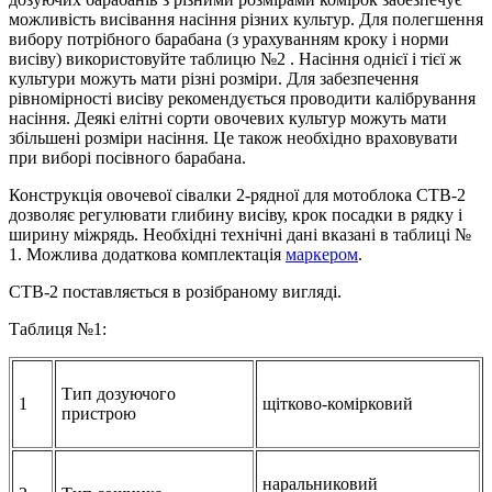
можливість висівання насіння різних культур. Для полегшення
вибору потрібного барабана (з урахуванням кроку і норми
висіву) використовуйте таблицю №2 . Насіння однієї і тієї ж
культури можуть мати різні розміри. Для забезпечення
рівномірності висіву рекомендується проводити калібрування
насіння. Деякі елітні сорти овочевих культур можуть мати
збільшені розміри насіння. Це також необхідно враховувати
при виборі посівного барабана.
Конструкція овочевої сівалки 2-рядної для мотоблока СТВ-2
дозволяє регулювати глибину висіву, крок посадки в рядку і
ширину міжрядь. Необхідні технічні дані вказані в таблиці №
1. Можлива додаткова комплектація
маркером
.
СТВ-2 поставляється в розібраному вигляді.
Таблиця №1:
Тип дозуючого
1
щітково-комірковий
пристрою
наральниковий