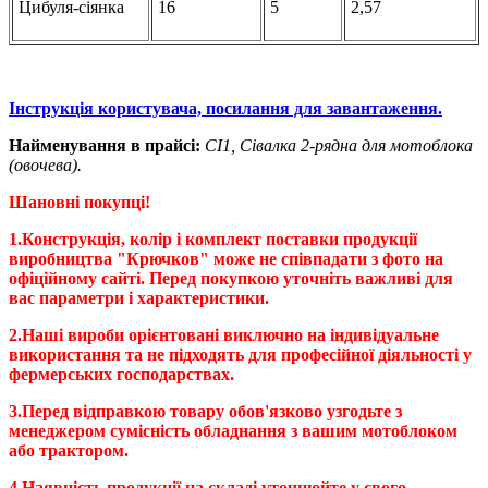
Цибуля-сіянка
16
5
2,57
Інструкція користувача, посилання для завантаження.
Найменування в прайсі:
СІ1, Сівалка 2-рядна для мотоблока
(овочева).
Шановні покупці!
1.Конструкція, колір і комплект поставки продукції
виробництва "Крючков" може не співпадати з фото на
офіційному сайті. Перед покупкою уточніть важливі для
вас параметри і характеристики.
2.Наші вироби орієнтовані виключно на індивідуальне
використання та не підходять для професійної діяльності у
фермерських господарствах.
3.Перед відправкою товару обов'язково узгодьте з
менеджером сумісність обладнання з вашим мотоблоком
або трактором.
4.Наявність продукції на складі уточнюйте у свого