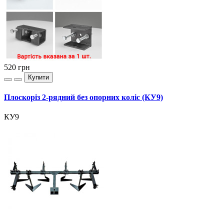
520
грн
Купити
Плоскоріз 2-рядний без опорних коліс (КУ9)
КУ9