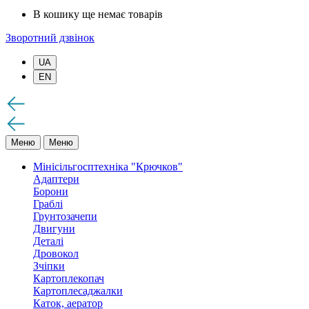
В кошику ще немає товарів
Зворотний дзвінок
UA
EN
Меню
Меню
Мінісільгосптехніка "Крючков"
Адаптери
Борони
Граблі
Грунтозачепи
Двигуни
Деталі
Дровокол
Зчіпки
Картоплекопач
Картоплесаджалки
Каток, аератор