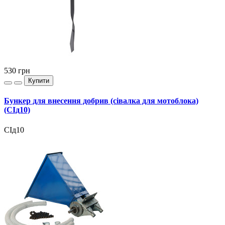
530
грн
Купити
Бункер для внесення добрив (сівалка для мотоблока)
(СІд10)
СІд10