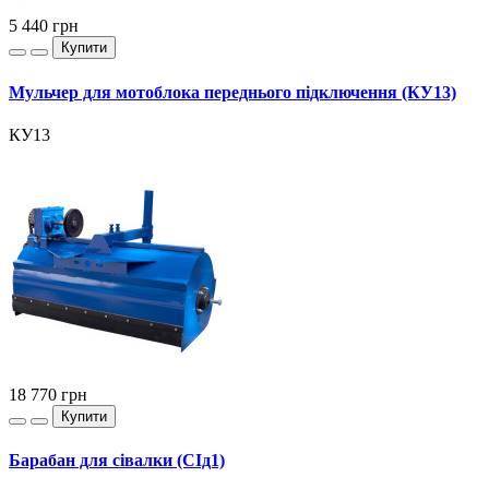
5 440
грн
Купити
Мульчер для мотоблока переднього підключення (КУ13)
КУ13
18 770
грн
Купити
Барабан для сівалки (СІд1)