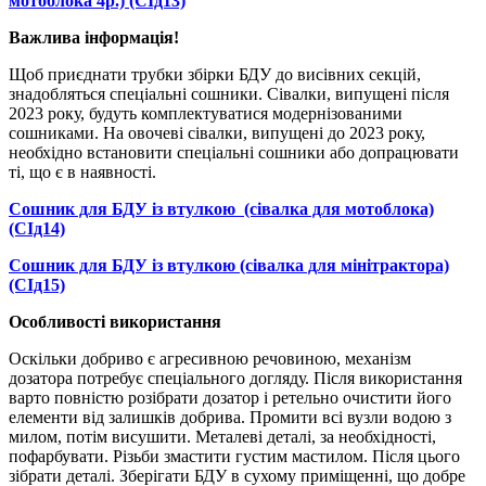
мотоблока 4р.) (СІд13)
Важлива інформація!
Щоб приєднати трубки збірки БДУ до висівних секцій,
знадобляться спеціальні сошники. Сівалки, випущені після
2023 року, будуть комплектуватися модернізованими
сошниками. На овочеві сівалки, випущені до 2023 року,
необхідно встановити спеціальні сошники або допрацювати
ті, що є в наявності.
Сошник для БДУ із втулкою (сівалка для мотоблока)
(СІд14)
Сошник для БДУ із втулкою (сівалка для мінітрактора)
(СІд15)
Особливості використання
Оскільки добриво є агресивною речовиною, механізм
дозатора потребує спеціального догляду. Після використання
варто повністю розібрати дозатор і ретельно очистити його
елементи від залишків добрива. Промити всі вузли водою з
милом, потім висушити. Металеві деталі, за необхідності,
пофарбувати. Різьби змастити густим мастилом. Після цього
зібрати деталі. Зберігати БДУ в сухому приміщенні, що добре