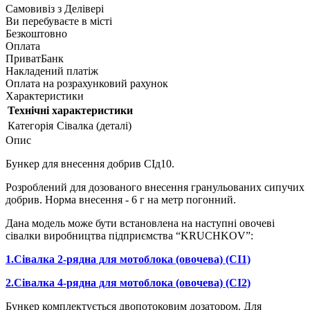
Самовивіз з
Делівері
Ви перебуваєте в місті
Безкоштовно
Оплата
ПриватБанк
Накладений платіж
Оплата на розрахунковий рахунок
Характеристики
Технічні характеристики
Категорія
Сівалка (деталі)
Опис
Бункер для внесення добрив СІд10.
Розроблений для дозованого внесення гранульованих сипучих
добрив.
Норма внесення - 6 г на метр погонний.
Дана модель може бути встановлена на наступні овочеві
сівалки виробництва підприємства “KRUCHKOV”:
1.Сівалка 2-рядна для мотоблока (овочева) (СІ1)
2.Сівалка 4-рядна для мотоблока (овочева) (СІ2)
Бункер комплектується двопотоковим дозатором. Для