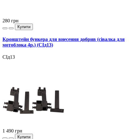
280
грн
Купити
Кронштейн бункера для внесення добрив (сівалка для
мотоблока 4р.) (СІд13)
СІд13
1 490
грн
Купити