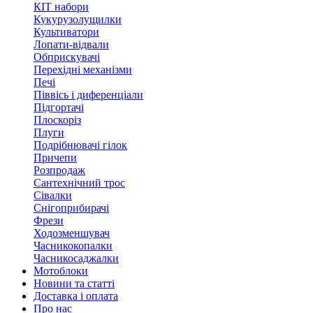
КІТ набори
Кукурузолущилки
Культиватори
Лопати-відвали
Обприскувачі
Перехідні механізми
Печі
Піввісь і диференціали
Підгортачі
Плоскоріз
Плуги
Подрібнювачі гілок
Причепи
Розпродаж
Сантехнічний трос
Сівалки
Снігоприбирачі
Фрези
Ходозменшувач
Часникокопалки
Часникосаджалки
Мотоблоки
Новини та статті
Доставка і оплата
Про нас