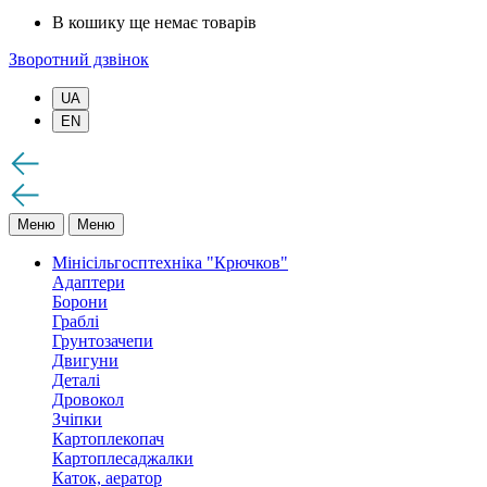
В кошику ще немає товарів
Зворотний дзвінок
UA
EN
Меню
Меню
Мінісільгосптехніка "Крючков"
Адаптери
Борони
Граблі
Грунтозачепи
Двигуни
Деталі
Дровокол
Зчіпки
Картоплекопач
Картоплесаджалки
Каток, аератор