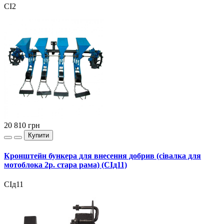
СІ2
20 810
грн
Купити
Кронштейн бункера для внесення добрив (сівалка для
мотоблока 2р. стара рама) (СІд11)
СІд11