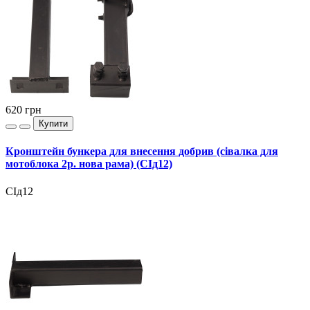
620
грн
Купити
Кронштейн бункера для внесення добрив (сівалка для
мотоблока 2р. нова рама) (СІд12)
СІд12