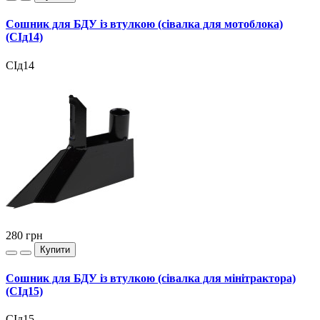
Сошник для БДУ із втулкою (сівалка для мотоблока)
(СІд14)
СІд14
280
грн
Купити
Сошник для БДУ із втулкою (сівалка для мінітрактора)
(СІд15)
СІд15