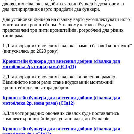
дворядних сівалок знадобиться один бункер із дозатором, а
для чотирирядних варто придбати два бункери.
Для установки бункера на сівалку варто укомплектувати його
монтажним кронштейном. У нашому каталозі будуть
представлені три пити кронштейнів, розроблені для різних
типів рам.
1.Для дворядних овочевих сівалок з рамою базової конструкції
(випускалась до 2023 року).
Кронштейн бункера для внесення добрив (сівалка для
мотоблока 2р. стара рама) (СІд11)
2.Для дворядних овочевих сівалок з оновленою рамою.
Відмінністю нової рами стане вбудований монтажний
кронштейн для дозатора добрив.
Кронштейн бункера для внесення добрив (сівалка для
мотоблока 2р. нова рама) (СІд12)
3.Для чотирирядних овочевих сівалок буде поставлятись
комплект кронштейнів для установки двох бункерів.
Кронштейн бункера для внесення добрив (сівалка для