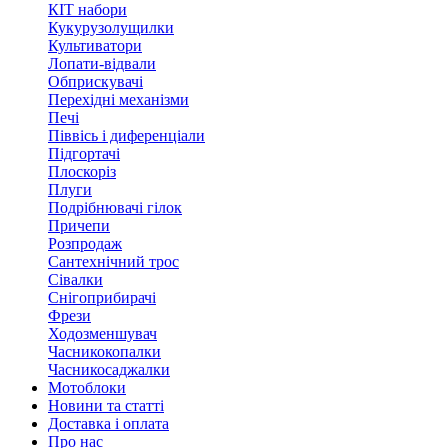
КІТ набори
Кукурузолущилки
Культиватори
Лопати-відвали
Обприскувачі
Перехідні механізми
Печі
Піввісь і диференціали
Підгортачі
Плоскоріз
Плуги
Подрібнювачі гілок
Причепи
Розпродаж
Сантехнічний трос
Сівалки
Снігоприбирачі
Фрези
Ходозменшувач
Часникокопалки
Часникосаджалки
Мотоблоки
Новини та статті
Доставка і оплата
Про нас