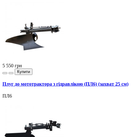
5 550
грн
Купити
Плуг до мототрактора з гідравлікою (ПЛ6) (захват 25 см)
ПЛ6