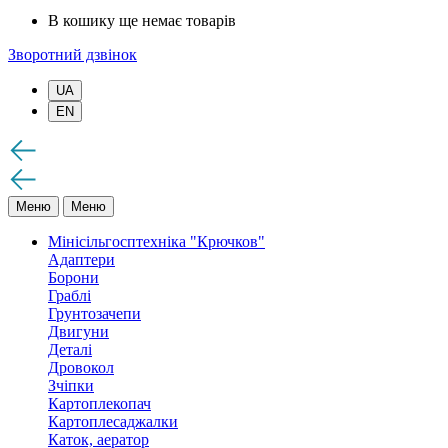
В кошику ще немає товарів
Зворотний дзвінок
UA
EN
Меню
Меню
Мінісільгосптехніка "Крючков"
Адаптери
Борони
Граблі
Грунтозачепи
Двигуни
Деталі
Дровокол
Зчіпки
Картоплекопач
Картоплесаджалки
Каток, аератор