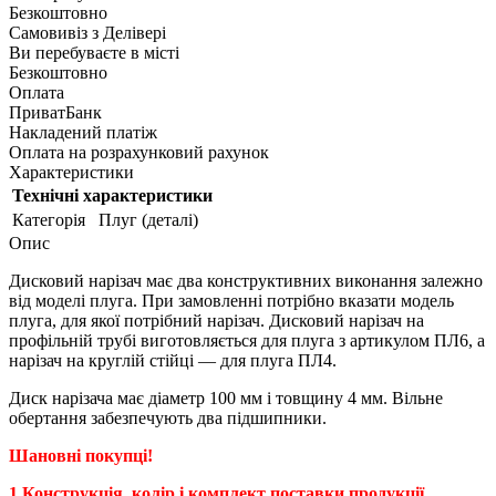
Безкоштовно
Самовивіз з
Делівері
Ви перебуваєте в місті
Безкоштовно
Оплата
ПриватБанк
Накладений платіж
Оплата на розрахунковий рахунок
Характеристики
Технічні характеристики
Категорія
Плуг (деталі)
Опис
Дисковий нарізач має два конструктивних виконання залежно
від моделі плуга. При замовленні потрібно вказати модель
плуга, для якої потрібний нарізач. Дисковий нарізач на
профільній трубі виготовляється для плуга з артикулом ПЛ6, а
нарізач на круглій стійці — для плуга ПЛ4.
Диск нарізача має діаметр 100 мм і товщину 4 мм. Вільне
обертання забезпечують два підшипники.
Шановні покупці!
1.Конструкція, колір і комплект поставки продукції