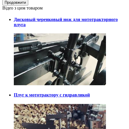
Продовжити
Відео з цим товаром
Дисковый черенковый нож для мототракторного
плуга
Плуг к мототрактору с гидравликой