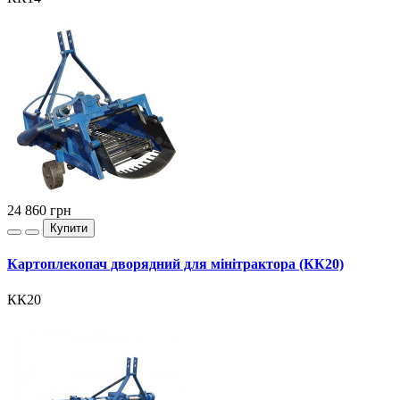
24 860
грн
Купити
Картоплекопач дворядний для мінітрактора (КК20)
КК20