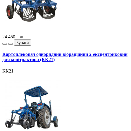
24 450
грн
Купити
Картоплекопач однорядний вібраційний 2-ексцентриковий
для мінітрактора (КК21)
КК21