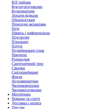
КІТ набори
Кукурузолущилки
Культиватори
Лопати-відвали
Обприскувачі
Перехідні механізми
Печі
Піввісь і диференціали
Підгортачі
Плоскоріз
Плуги
Подрібнювачі гілок
Причепи
Розпродаж
Сантехнічний трос
Сівалки
Снігоприбирачі
Фрези
Ходозменшувач
Часникокопалки
Часникосаджалки
Мотоблоки
Новини та статті
Доставка і оплата
Про нас