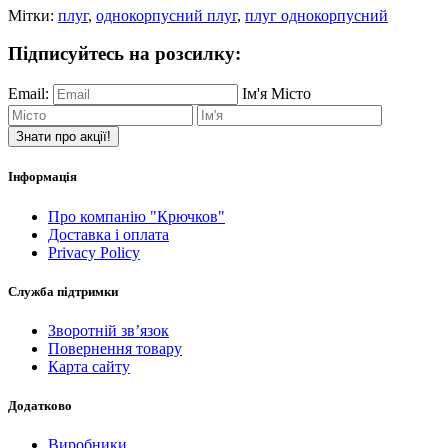
Мітки:
плуг
,
однокорпусний плуг
,
плуг однокорпусний
Підписуйтесь на розсилку:
Email:
Ім'я
Місто
Знати про акції!
Інформація
Про компанію "Крючков"
Доставка і оплата
Privacy Policy
Служба підтримки
Зворотній зв’язок
Повернення товару
Карта сайту
Додатково
Виробники