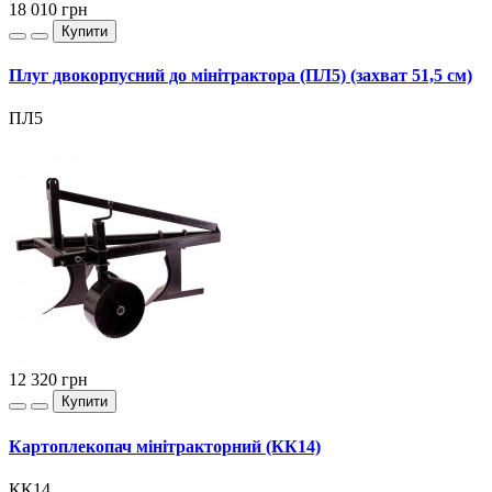
18 010
грн
Купити
Плуг двокорпусний до мінітрактора (ПЛ5) (захват 51,5 см)
ПЛ5
12 320
грн
Купити
Картоплекопач мінітракторний (КК14)
КК14