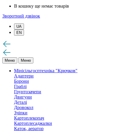
В кошику ще немає товарів
Зворотний дзвінок
UA
EN
Меню
Меню
Мінісільгосптехніка "Крючков"
Адаптери
Борони
Граблі
Грунтозачепи
Двигуни
Деталі
Дровокол
Зчіпки
Картоплекопач
Картоплесаджалки
Каток, аератор