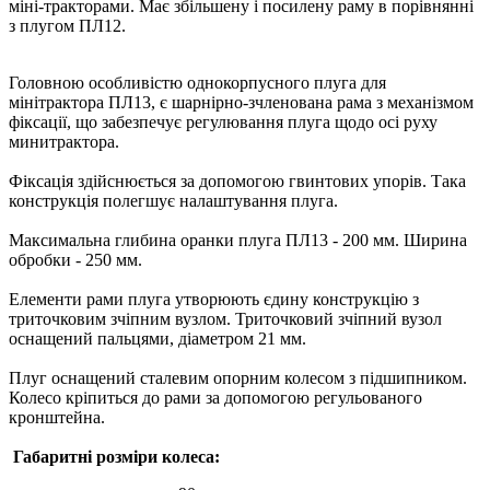
міні-тракторами. Має збільшену і посилену раму в порівнянні
з плугом ПЛ12.
Головною особливістю однокорпусного плуга для
мінітрактора ПЛ13, є шарнірно-зчленована рама з механізмом
фіксації, що забезпечує регулювання плуга щодо осі руху
минитрактора.
Фіксація здійснюється за допомогою гвинтових упорів. Така
конструкція полегшує налаштування плуга.
Максимальна глибина оранки плуга ПЛ13 - 200 мм. Ширина
обробки - 250 мм.
Елементи рами плуга утворюють єдину конструкцію з
триточковим зчіпним вузлом. Триточковий зчіпний вузол
оснащений пальцями, діаметром 21 мм.
Плуг оснащений сталевим опорним колесом з підшипником.
Колесо кріпиться до рами за допомогою регульованого
кронштейна.
Габаритні розміри колеса: