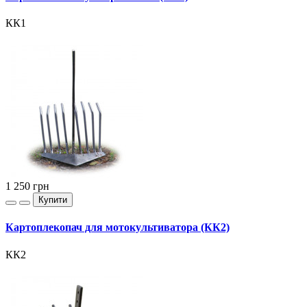
КК1
1 250
грн
Купити
Картоплекопач для мотокультиватора (КК2)
КК2