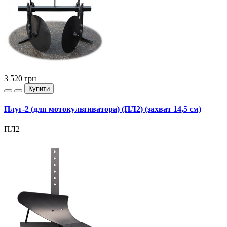
3 520
грн
Купити
Плуг-2 (для мотокультиватора) (ПЛ2) (захват 14,5 см)
ПЛ2