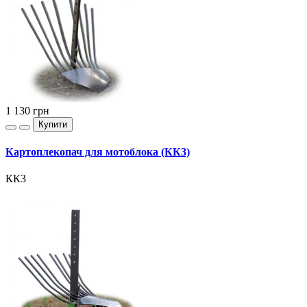
1 130
грн
Купити
Картоплекопач для мотоблока (КК3)
КК3