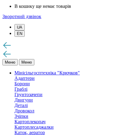
В кошику ще немає товарів
Зворотний дзвінок
UA
EN
Меню
Меню
Мінісільгосптехніка "Крючков"
Адаптери
Борони
Граблі
Грунтозачепи
Двигуни
Деталі
Дровокол
Зчіпки
Картоплекопач
Картоплесаджалки
Каток, аератор