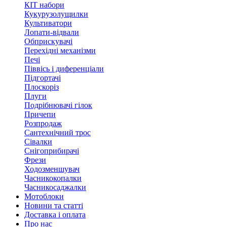
КІТ набори
Кукурузолущилки
Культиватори
Лопати-відвали
Обприскувачі
Перехідні механізми
Печі
Піввісь і диференціали
Підгортачі
Плоскоріз
Плуги
Подрібнювачі гілок
Причепи
Розпродаж
Сантехнічний трос
Сівалки
Снігоприбирачі
Фрези
Ходозменшувач
Часникокопалки
Часникосаджалки
Мотоблоки
Новини та статті
Доставка і оплата
Про нас