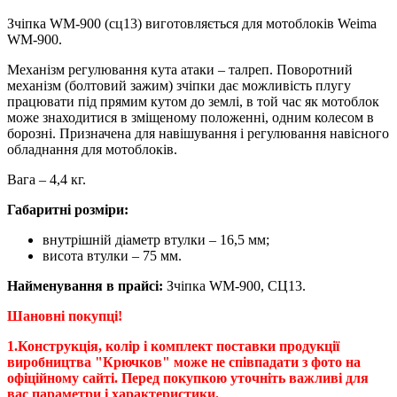
Зчіпка WM-900 (сц13) виготовляється для мотоблоків Weima
WM-900.
Механізм регулювання кута атаки – талреп. Поворотний
механізм (болтовий зажим) зчіпки дає можливість плугу
працювати під прямим кутом до землі, в той час як мотоблок
може знаходитися в зміщеному положенні, одним колесом в
борозні. Призначена для навішування і регулювання навісного
обладнання для мотоблоків.
Вага – 4,4 кг.
Габаритні розміри:
внутрішній діаметр втулки – 16,5 мм;
висота втулки – 75 мм.
Найменування в прайсі:
Зчіпка WM-900, СЦ13.
Шановні покупці!
1.Конструкція, колір і комплект поставки продукції
виробництва "Крючков" може не співпадати з фото на
офіційному сайті. Перед покупкою уточніть важливі для
вас параметри і характеристики.