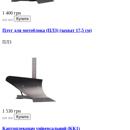
1 400
грн
Купити
Плуг для мотоблока (ПЛ3) (захват 17,5 см)
ПЛ3
1 530
грн
Купити
Картоплекопач універсальний (КК1)