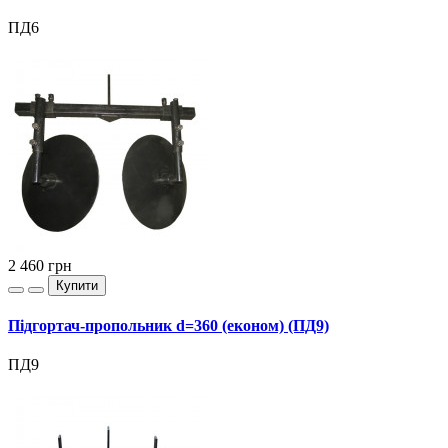
ПД6
2 460
грн
Купити
Підгортач-пропольник d=360 (економ) (ПД9)
ПД9