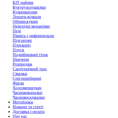
КІТ набори
Кукурузолущилки
Культиватори
Лопати-відвали
Обприскувачі
Перехідні механізми
Печі
Піввісь і диференціали
Підгортачі
Плоскоріз
Плуги
Подрібнювачі гілок
Причепи
Розпродаж
Сантехнічний трос
Сівалки
Снігоприбирачі
Фрези
Ходозменшувач
Часникокопалки
Часникосаджалки
Мотоблоки
Новини та статті
Доставка і оплата
Про нас