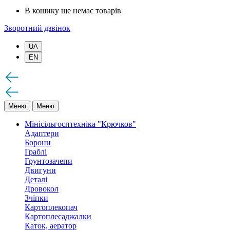
В кошику ще немає товарів
Зворотний дзвінок
UA
EN
Меню
Меню
Мінісільгосптехніка "Крючков"
Адаптери
Борони
Граблі
Грунтозачепи
Двигуни
Деталі
Дровокол
Зчіпки
Картоплекопач
Картоплесаджалки
Каток, аератор