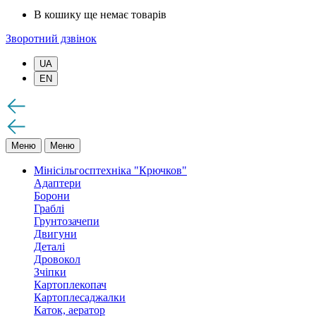
В кошику ще немає товарів
Зворотний дзвінок
UA
EN
Меню
Меню
Мінісільгосптехніка "Крючков"
Адаптери
Борони
Граблі
Грунтозачепи
Двигуни
Деталі
Дровокол
Зчіпки
Картоплекопач
Картоплесаджалки
Каток, аератор