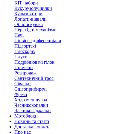
КІТ набори
Кукурузолущилки
Культиватори
Лопати-відвали
Обприскувачі
Перехідні механізми
Печі
Піввісь і диференціали
Підгортачі
Плоскоріз
Плуги
Подрібнювачі гілок
Причепи
Розпродаж
Сантехнічний трос
Сівалки
Снігоприбирачі
Фрези
Ходозменшувач
Часникокопалки
Часникосаджалки
Мотоблоки
Новини та статті
Доставка і оплата
Про нас