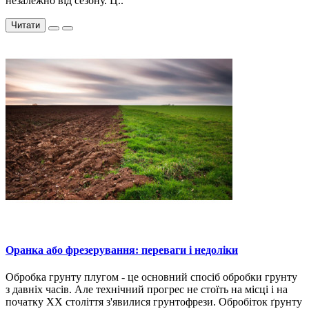
незалежно від сезону. Ц..
Читати
Оранка або фрезерування: переваги і недоліки
Обробка грунту плугом - це основний спосіб обробки грунту
з давніх часів. Але технічний прогрес не стоїть на місці і на
початку XX століття з'явилися грунтофрези. Обробіток ґрунту