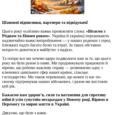
Шановні підписники, партнери та відвідувачі!
Цього року особливо важко промовляти слова:
«Вітаємо з
Різдвом та Новим роком»
. Україна й українці переживають
надзвичайно важкі випробування — у наших родинах і серед
близьких надто багато болю та втрат. За таких обставин
непросто дивитися в майбутнє з надією.
Та попри все ми хочемо щиро подякувати вам за те, що цього
року ви були разом із нами. Ми продовжували працювати й
віримо, що робимо важливу справу — розвиваємо одну з
ключових цивільних сфер нашої країни, сільське
господарство. Ми також переконані, що кожен із нас по-
своєму підтримував наших військових, і разом ми вистояли
цей рік.
Бажаємо вам здоров’я, сили та натхнення для спротиву
війні й усім супутнім негараздам у Новому році. Віримо в
Перемогу та мирне життя в Україні.
Дякуємо, що були з нами.